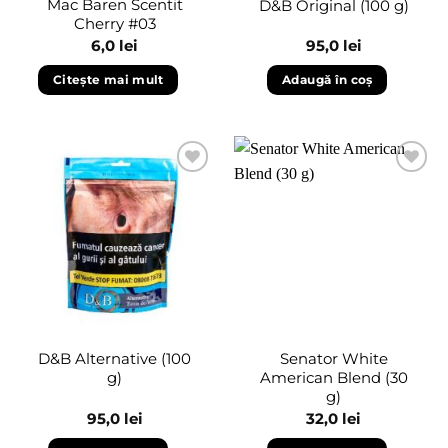
Mac Baren Scentit
D&B Original (100 g)
Cherry #03
6,0
lei
95,0
lei
Citește mai mult
Adaugă în coș
Adaugă
Adaugă
în
în
wishlist
wishlist
D&B Alternative (100
Senator White
g)
American Blend (30
g)
95,0
lei
32,0
lei