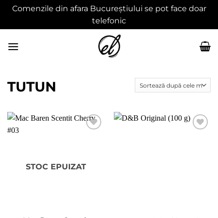
Comenzile din afara Bucureștiului se pot face doar
telefonic
Skip
to
content
TUTUN
Adaugă
Adaugă
în
în
wishlist
wishlist
STOC EPUIZAT