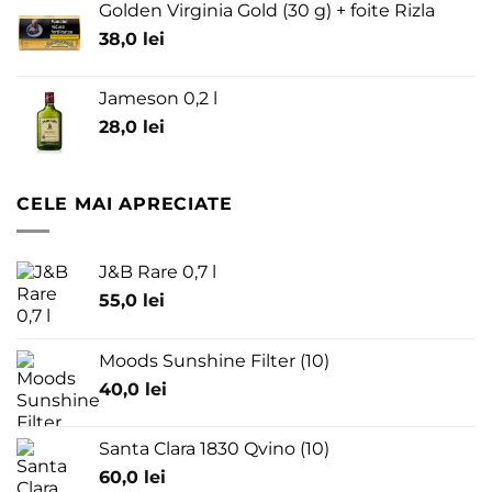
Golden Virginia Gold (30 g) + foite Rizla
38,0
lei
Jameson 0,2 l
28,0
lei
CELE MAI APRECIATE
J&B Rare 0,7 l
55,0
lei
Moods Sunshine Filter (10)
40,0
lei
Santa Clara 1830 Qvino (10)
60,0
lei