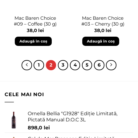
Mac Baren Choice
Mac Baren Choice
#09 – Coffee (30 g)
#03 – Cherry (30 g)
38,0
lei
38,0
lei
Adaugă în coș
Adaugă în coș
1
2
3
4
5
6
CELE MAI NOI
Ornella Bellia "G1928" Ediție Limitată,
Pictată Manual D.O.C 3L
898,0
lei