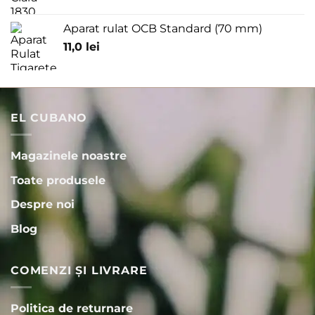
Aparat rulat OCB Standard (70 mm)
11,0
lei
EL CUBANO
Magazinele noastre
Toate produsele
Despre noi
Blog
COMENZI ȘI LIVRARE
Politica de returnare