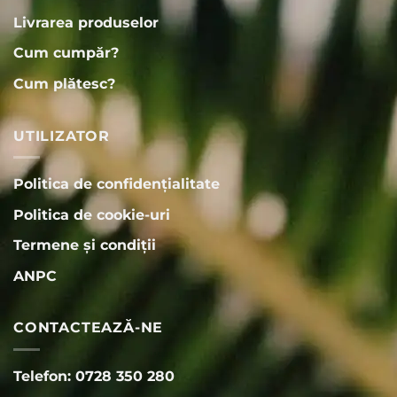
Livrarea produselor
Cum cumpăr?
Cum plătesc?
UTILIZATOR
Politica de confidențialitate
Politica de cookie-uri
Termene și condiții
ANPC
CONTACTEAZĂ-NE
Telefon: 0728 350 280