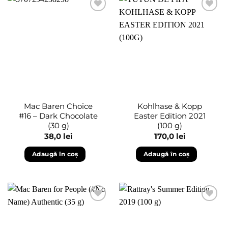
Adaugă
Adaugă
în
în
wishlist
wishlist
Mac Baren Choice
Kohlhase & Kopp
#16 – Dark Chocolate
Easter Edition 2021
(30 g)
(100 g)
38,0
lei
170,0
lei
Adaugă în coș
Adaugă în coș
Adaugă
Adaugă
în
în
wishlist
wishlist