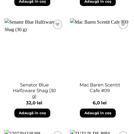
Adaugă în coș
Adaugă în coș
Adaugă
Adaugă
în
în
wishlist
wishlist
Senator Blue
Mac Baren Scentit
Halfzware Shag (30
Cafe #09
g)
32,0
lei
6,0
lei
Adaugă în coș
Adaugă în coș