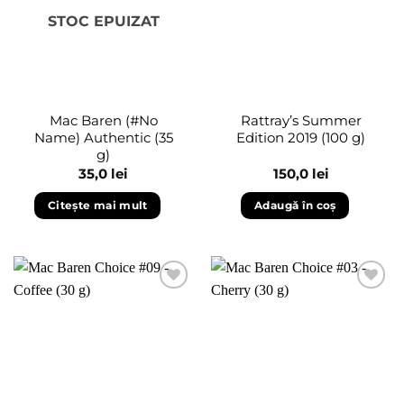
STOC EPUIZAT
Mac Baren (#No
Rattray’s Summer
Name) Authentic (35
Edition 2019 (100 g)
g)
35,0
lei
150,0
lei
Citește mai mult
Adaugă în coș
Adaugă
Adaugă
în
în
wishlist
wishlist