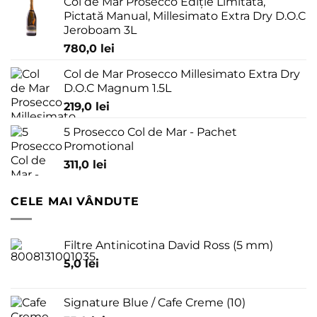
Col de Mar Prosecco Ediție Limitată,
Pictată Manual, Millesimato Extra Dry D.O.C
Jeroboam 3L
780,0
lei
Col de Mar Prosecco Millesimato Extra Dry
D.O.C Magnum 1.5L
219,0
lei
5 Prosecco Col de Mar - Pachet
Promotional
311,0
lei
CELE MAI VÂNDUTE
Filtre Antinicotina David Ross (5 mm)
5,0
lei
Signature Blue / Cafe Creme (10)