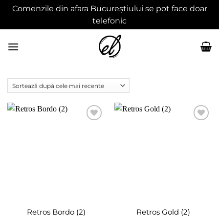
Comenzile din afara Bucureștiului se pot face doar
telefonic
Skip
to
content
Adaugă
Adaugă
în
în
wishlist
wishlist
Retros Bordo (2)
Retros Gold (2)