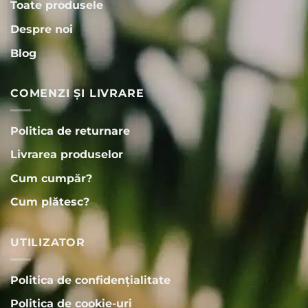
Toate produsele
Despre noi
Blog
COMENZI ȘI LIVRARE
Politica de returnare
Livrarea produselor
Cum cumpăr?
Cum plătesc?
UTILIZATOR
Politica de confidențialitate
Politica de cookie-uri