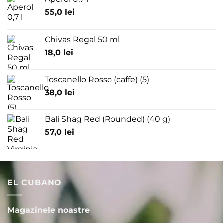
55,0
lei
Chivas Regal 50 ml
18,0
lei
Toscanello Rosso (caffe) (5)
38,0
lei
Bali Shag Red (Rounded) (40 g)
57,0
lei
EL CUBANO
Magazinele noastre