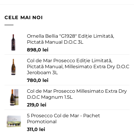
CELE MAI NOI
Ornella Bellia "G1928" Ediție Limitată,
Pictată Manual D.O.C 3L
898,0
lei
Col de Mar Prosecco Ediție Limitată,
Pictată Manual, Millesimato Extra Dry D.O.C
Jeroboam 3L
780,0
lei
Col de Mar Prosecco Millesimato Extra Dry
D.O.C Magnum 1.5L
219,0
lei
5 Prosecco Col de Mar - Pachet
Promotional
311,0
lei