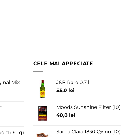
CELE MAI APRECIATE
ginal Mix
J&B Rare 0,7 l
55,0
lei
Moods Sunshine Filter (10)
n
40,0
lei
Santa Clara 1830 Qvino (10)
old (30 g)