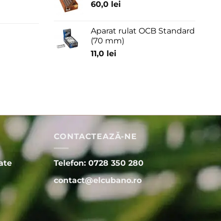
60,0
lei
Aparat rulat OCB Standard
(70 mm)
11,0
lei
CONTACTEAZĂ-NE
ate
Telefon: 0728 350 280
contact@elcubano.ro