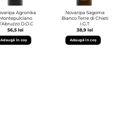
varipa Agronika
Novaripa Sagoma
Montepulciano
Bianco Terre di Chieti
d’Abruzzo D.O.C
I.G.T
56,5
lei
38,9
lei
Adaugă în coș
Adaugă în coș