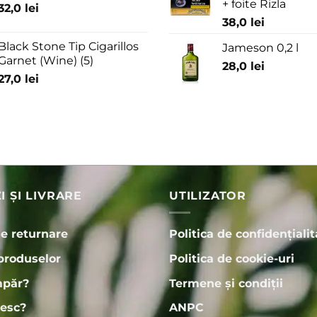
+ foite Rizla
32,0
lei
38,0
lei
Black Stone Tip Cigarillos
Jameson 0,2 l
Garnet (Wine) (5)
28,0
lei
27,0
lei
 ȘI LIVRARE
UTILIZATOR
de returnare
Politica de confidențialit
produselor
Politica de cookie-uri
păr?
Termene și condiții
esc?
ANPC