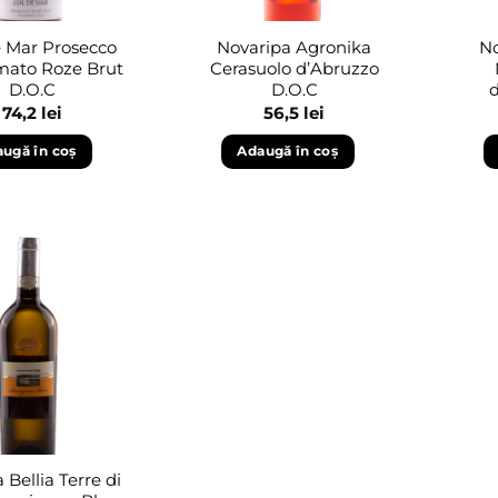
e Mar Prosecco
Novaripa Agronika
No
imato Roze Brut
Cerasuolo d’Abruzzo
D.O.C
D.O.C
74,2
lei
56,5
lei
ugă în coș
Adaugă în coș
Adaugă
în
wishlist
 Bellia Terre di