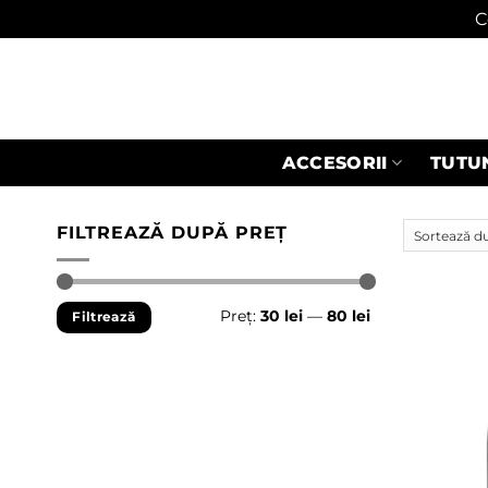
C
Skip
to
content
ACCESORII
TUTU
FILTREAZĂ DUPĂ PREȚ
Preț
Preț
Preț:
30 lei
—
80 lei
Filtrează
minim
maxim