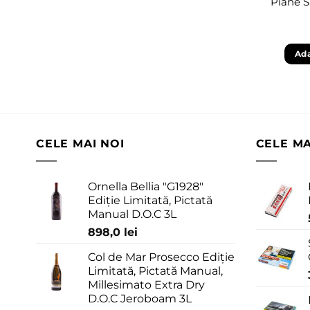
Piane 
Ada
CELE MAI NOI
CELE M
Ornella Bellia "G1928"
Ediție Limitată, Pictată
Manual D.O.C 3L
898,0
lei
Col de Mar Prosecco Ediție
Limitată, Pictată Manual,
Millesimato Extra Dry
D.O.C Jeroboam 3L