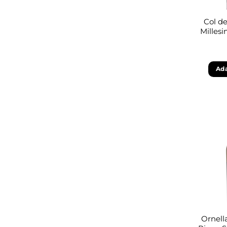
Col d
Milles
Ada
Ornella