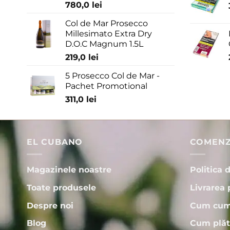
780,0
lei
Col de Mar Prosecco
Millesimato Extra Dry
D.O.C Magnum 1.5L
219,0
lei
5 Prosecco Col de Mar -
Pachet Promotional
311,0
lei
EL CUBANO
COMENZI
Magazinele noastre
Politica 
Toate produsele
Livrarea 
Despre noi
Cum cum
Blog
Cum plăt