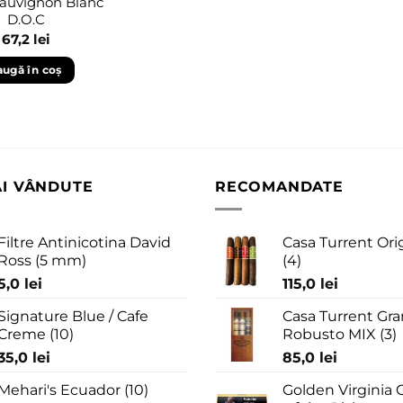
Sauvignon Blanc
D.O.C
67,2
lei
ugă în coș
AI VÂNDUTE
RECOMANDATE
Filtre Antinicotina David
Casa Turrent Ori
Ross (5 mm)
(4)
5,0
lei
115,0
lei
Signature Blue / Cafe
Casa Turrent Gra
Creme (10)
Robusto MIX (3)
35,0
lei
85,0
lei
Mehari's Ecuador (10)
Golden Virginia G