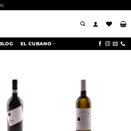
ic
BLOG
EL CUBANO
Adaugă
Adaugă
în
în
wishlist
wishlist