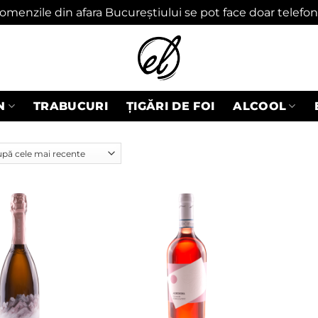
omenzile din afara Bucureștiului se pot face doar telefon
N
TRABUCURI
ȚIGĂRI DE FOI
ALCOOL
Adaugă
Adaugă
în
în
wishlist
wishlist