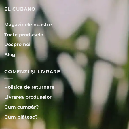
EL CUBANO
Magazinele noastre
Toate produsele
Despre noi
Blog
COMENZI ȘI LIVRARE
Politica de returnare
Livrarea produselor
Cum cumpăr?
Cum plătesc?