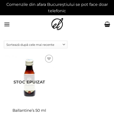
Comenzile din afara Bucureștiului se pot face doar
telefonic
Skip
to
content
Adaugă
în
wishlist
STOC EPUIZAT
Ballantine’s 50 ml