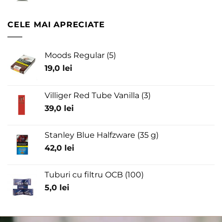
CELE MAI APRECIATE
Moods Regular (5)
19,0
lei
Villiger Red Tube Vanilla (3)
39,0
lei
Stanley Blue Halfzware (35 g)
42,0
lei
Tuburi cu filtru OCB (100)
5,0
lei