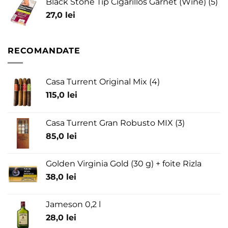
Black Stone Tip Cigarillos Garnet (Wine) (5)
27,0
lei
RECOMANDATE
Casa Turrent Original Mix (4)
115,0
lei
Casa Turrent Gran Robusto MIX (3)
85,0
lei
Golden Virginia Gold (30 g) + foite Rizla
38,0
lei
Jameson 0,2 l
28,0
lei