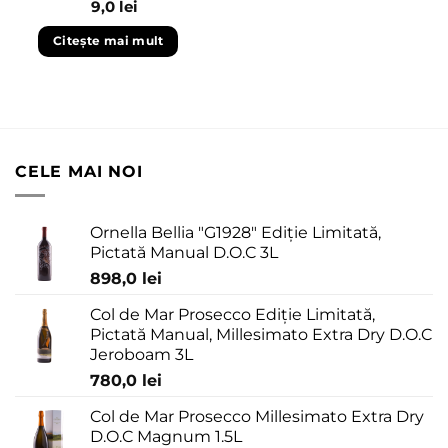
9,0
lei
Citește mai mult
CELE MAI NOI
Ornella Bellia "G1928" Ediție Limitată,
Pictată Manual D.O.C 3L
898,0
lei
Col de Mar Prosecco Ediție Limitată,
Pictată Manual, Millesimato Extra Dry D.O.C
Jeroboam 3L
780,0
lei
Col de Mar Prosecco Millesimato Extra Dry
D.O.C Magnum 1.5L