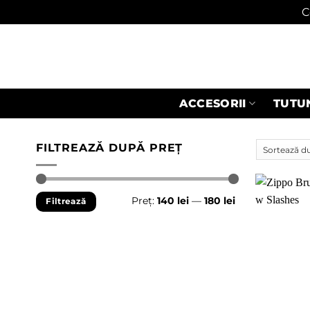
C
Skip
to
content
ACCESORII
TUTU
FILTREAZĂ DUPĂ PREȚ
Preț
Preț
Preț:
140 lei
—
180 lei
Filtrează
minim
maxim