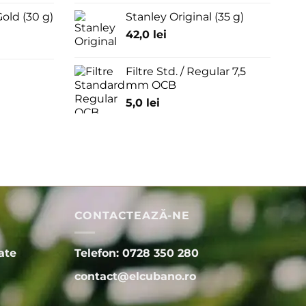
old (30 g)
Stanley Original (35 g)
42,0
lei
Filtre Std. / Regular 7,5
mm OCB
5,0
lei
CONTACTEAZĂ-NE
ate
Telefon: 0728 350 280
contact@elcubano.ro