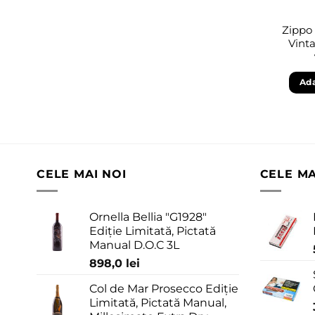
Zippo
Vint
Ada
CELE MAI NOI
CELE M
Ornella Bellia "G1928"
Ediție Limitată, Pictată
Manual D.O.C 3L
898,0
lei
Col de Mar Prosecco Ediție
Limitată, Pictată Manual,