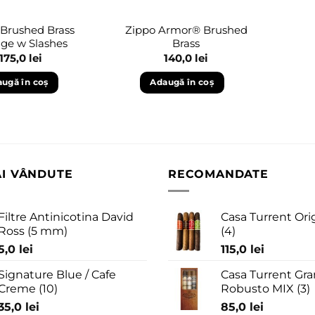
 Brushed Brass
Zippo Armor® Brushed
age w Slashes
Brass
175,0
lei
140,0
lei
ugă în coș
Adaugă în coș
AI VÂNDUTE
RECOMANDATE
Filtre Antinicotina David
Casa Turrent Ori
Ross (5 mm)
(4)
5,0
lei
115,0
lei
Signature Blue / Cafe
Casa Turrent Gra
Creme (10)
Robusto MIX (3)
35,0
lei
85,0
lei