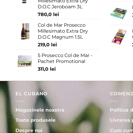
Millesimato Extra Dry
D.O.C Jeroboam 3L
780,0
lei
Col de Mar Prosecco
Millesimato Extra Dry
D.O.C Magnum 1.5L
219,0
lei
5 Prosecco Col de Mar -
Pachet Promotional
311,0
lei
EL CUBANO
COMENZI
Magazinele noastre
Politica 
Toate produsele
Livrarea 
Despre noi
Cum cum