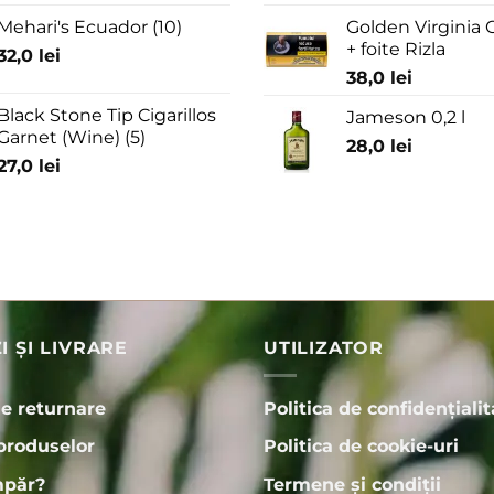
Mehari's Ecuador (10)
Golden Virginia G
+ foite Rizla
32,0
lei
38,0
lei
Black Stone Tip Cigarillos
Jameson 0,2 l
Garnet (Wine) (5)
28,0
lei
27,0
lei
 ȘI LIVRARE
UTILIZATOR
de returnare
Politica de confidențialit
produselor
Politica de cookie-uri
păr?
Termene și condiții