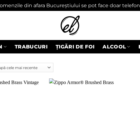
omenzile din afara Bucureștiului se pot face doar telefon
N
TRABUCURI
ȚIGĂRI DE FOI
ALCOOL
Adaugă
Adaugă
în
în
wishlist
wishlist