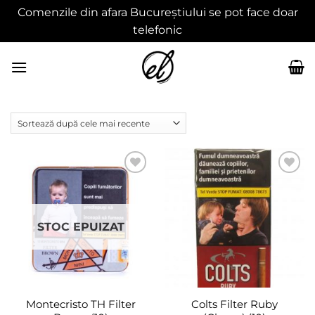
Comenzile din afara Bucureștiului se pot face doar
telefonic
Skip
to
content
Adaugă
Adaugă
în
în
wishlist
wishlist
STOC EPUIZAT
Montecristo TH Filter
Colts Filter Ruby