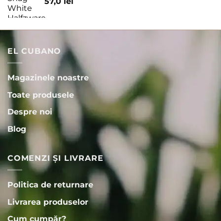
57,0
lei
EL CUBANO
Magazinele noastre
Toate produsele
Despre noi
Blog
COMENZI ȘI LIVRARE
Politica de returnare
Livrarea produselor
Cum cumpăr?