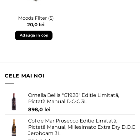
Moods Filter (5)
20,0
lei
Adaugă în coș
CELE MAI NOI
Ornella Bellia "G1928" Ediție Limitată,
Pictată Manual D.O.C 3L
898,0
lei
Col de Mar Prosecco Ediție Limitată,
Pictată Manual, Millesimato Extra Dry D.O.C
Jeroboam 3L