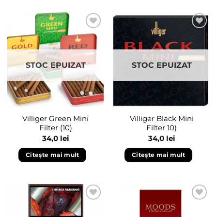
Adaugă
Adaugă
în
în
wishlist
wishlist
STOC EPUIZAT
STOC EPUIZAT
Villiger Green Mini
Villiger Black Mini
Filter (10)
Filter 10)
34,0
lei
34,0
lei
Citește mai mult
Citește mai mult
Adaugă
Adaugă
în
în