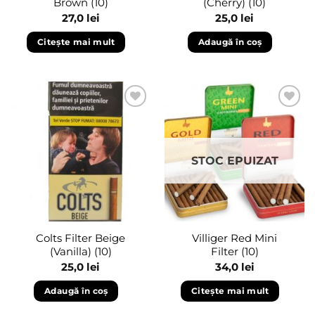
Brown (10)
(Cherry) (10)
27,0
lei
25,0
lei
Citește mai mult
Adaugă în coș
Adaugă
Adaugă
în
în
wishlist
wishlist
STOC EPUIZAT
Colts Filter Beige
Villiger Red Mini
(Vanilla) (10)
Filter (10)
25,0
lei
34,0
lei
Adaugă în coș
Citește mai mult