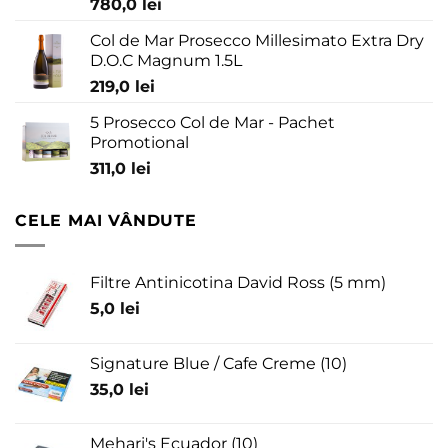
780,0
lei
Col de Mar Prosecco Millesimato Extra Dry
D.O.C Magnum 1.5L
219,0
lei
5 Prosecco Col de Mar - Pachet
Promotional
311,0
lei
CELE MAI VÂNDUTE
Filtre Antinicotina David Ross (5 mm)
5,0
lei
Signature Blue / Cafe Creme (10)
35,0
lei
Mehari's Ecuador (10)