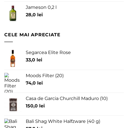
Jameson 0,2 l
28,0
lei
CELE MAI APRECIATE
Segarcea Elite Rose
33,0
lei
Moods Filter (20)
74,0
lei
Casa de Garcia Churchill Maduro (10)
150,0
lei
Bali Shag White Halfzware (40 g)