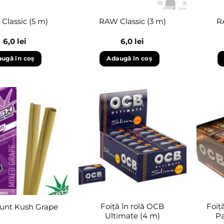
Classic (5 m)
RAW Classic (3 m)
R
6,0
lei
6,0
lei
ugă în coș
Adaugă în coș
Adaugă
Adaugă
în
în
wishlist
wishlist
Foiță în rolă OCB
Foiț
lunt Kush Grape
Ultimate (4 m)
Pa