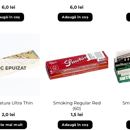
6,0
lei
6,0
lei
ugă în coș
Adaugă în coș
Adaugă
Adaugă
în
în
wishlist
wishlist
C EPUIZAT
Smoking Regular Red
Smo
atura Ultra Thin
(60)
2,0
lei
1,5
lei
ște mai mult
Adaugă în coș