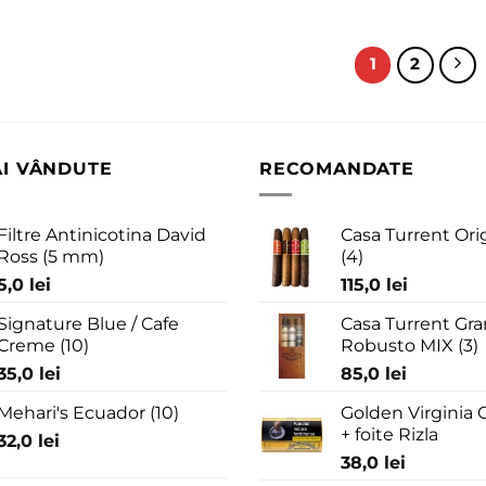
1
2
AI VÂNDUTE
RECOMANDATE
Filtre Antinicotina David
Casa Turrent Ori
Ross (5 mm)
(4)
5,0
lei
115,0
lei
Signature Blue / Cafe
Casa Turrent Gra
Creme (10)
Robusto MIX (3)
35,0
lei
85,0
lei
Mehari's Ecuador (10)
Golden Virginia G
+ foite Rizla
32,0
lei
38,0
lei