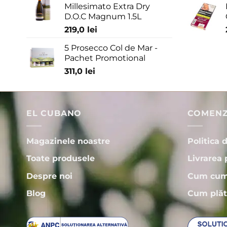
Millesimato Extra Dry
D.O.C Magnum 1.5L
219,0
lei
5 Prosecco Col de Mar -
Pachet Promotional
311,0
lei
EL CUBANO
COMENZI
Magazinele noastre
Politica 
Toate produsele
Livrarea 
Despre noi
Cum cum
Blog
Cum plăt