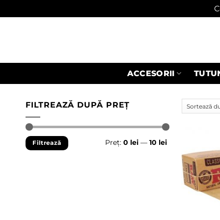
C
Skip
to
content
ACCESORII
TUTU
FILTREAZĂ DUPĂ PREȚ
Preț
Preț
Preț:
0 lei
—
10 lei
Filtrează
minim
maxim