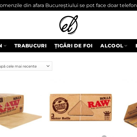
omenzile din afara Bucureștiului se pot face doar telefon
N
TRABUCURI
ȚIGĂRI DE FOI
ALCOOL
Adaugă
Adaugă
în
în
wishlist
wishlist