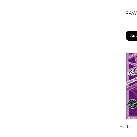
RAW 
Ada
Foițe b