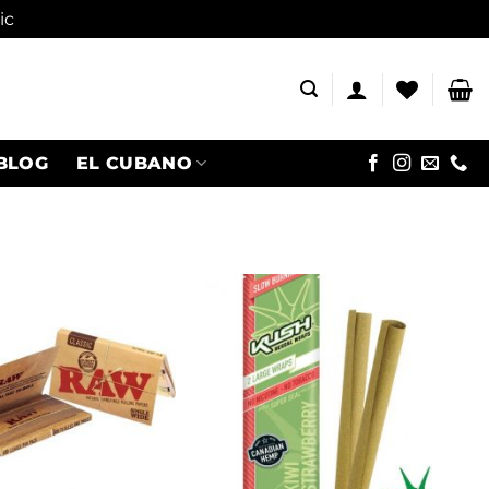
ic
BLOG
EL CUBANO
Adaugă
Adaugă
în
în
wishlist
wishlist