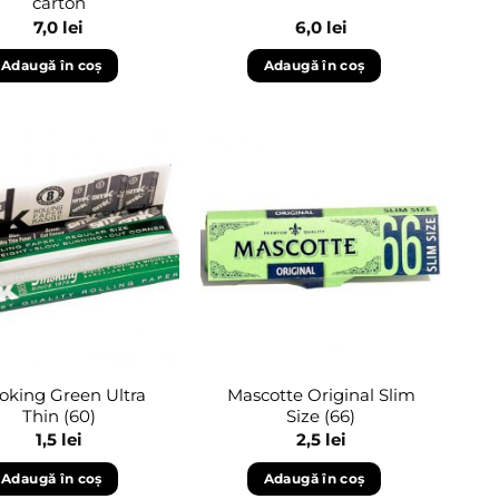
carton
7,0
lei
6,0
lei
Adaugă în coș
Adaugă în coș
Adaugă
Adaugă
în
în
wishlist
wishlist
king Green Ultra
Mascotte Original Slim
Thin (60)
Size (66)
1,5
lei
2,5
lei
Adaugă în coș
Adaugă în coș