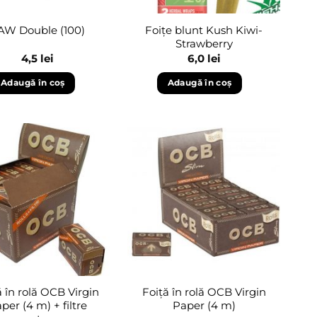
Foițe blunt Kush Kiwi-
AW Double (100)
Strawberry
4,5
lei
6,0
lei
Adaugă în coș
Adaugă în coș
Adaugă
Adaugă
în
în
wishlist
wishlist
ă în rolă OCB Virgin
Foiță în rolă OCB Virgin
per (4 m) + filtre
Paper (4 m)