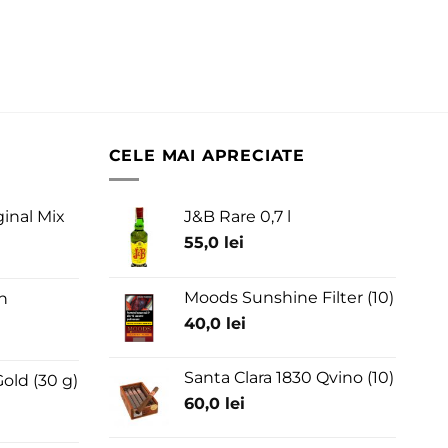
CELE MAI APRECIATE
ginal Mix
J&B Rare 0,7 l
55,0
lei
Moods Sunshine Filter (10)
n
40,0
lei
Santa Clara 1830 Qvino (10)
old (30 g)
60,0
lei