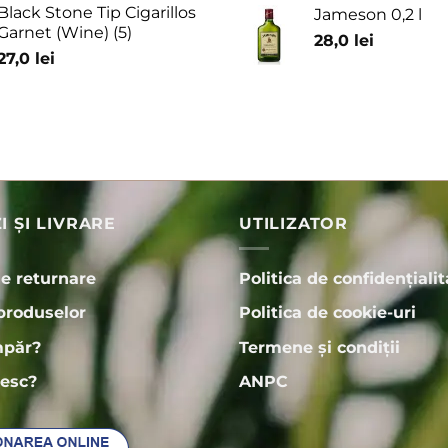
Black Stone Tip Cigarillos
Jameson 0,2 l
Garnet (Wine) (5)
28,0
lei
27,0
lei
 ȘI LIVRARE
UTILIZATOR
de returnare
Politica de confidențialit
produselor
Politica de cookie-uri
păr?
Termene și condiții
esc?
ANPC