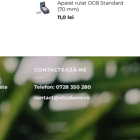
Aparat rulat OCB Standard
(70 mm)
11,0
lei
CONTACTEAZĂ-NE
ate
Telefon: 0728 350 280
contact@elcubano.ro