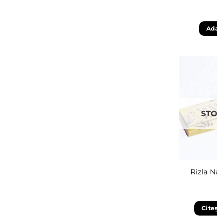
Ada
STO
Rizla N
Cite