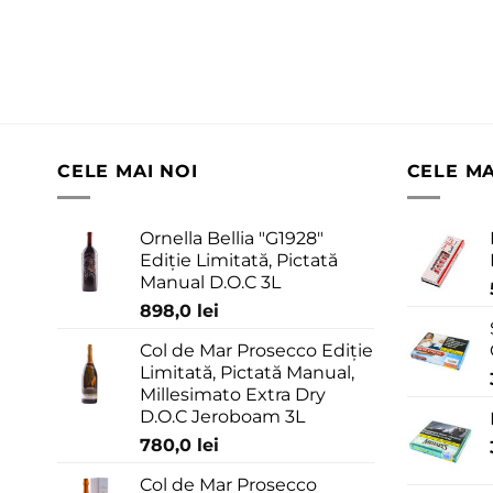
CELE MAI NOI
CELE M
Ornella Bellia "G1928"
Ediție Limitată, Pictată
Manual D.O.C 3L
898,0
lei
Col de Mar Prosecco Ediție
Limitată, Pictată Manual,
Millesimato Extra Dry
D.O.C Jeroboam 3L
780,0
lei
Col de Mar Prosecco