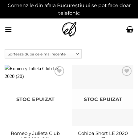
Comenzile din afara Bucureștiului se pot face doar
telefonic
Skip
to
content
Adaugă
Adaugă
în
în
wishlist
wishlist
STOC EPUIZAT
STOC EPUIZAT
Romeo y Julieta Club
Cohiba Short LE 2020