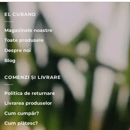
EL CUBANO
Magazinele noastre
Toate produsele
Despre noi
Blog
COMENZI ȘI LIVRARE
Politica de returnare
Livrarea produselor
Cum cumpăr?
Cum plătesc?