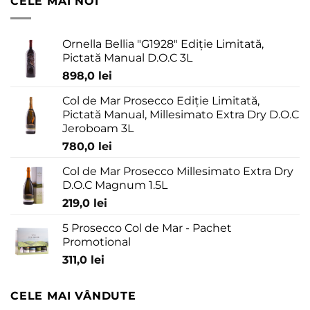
CELE MAI NOI
Ornella Bellia "G1928" Ediție Limitată,
Pictată Manual D.O.C 3L
898,0
lei
Col de Mar Prosecco Ediție Limitată,
Pictată Manual, Millesimato Extra Dry D.O.C
Jeroboam 3L
780,0
lei
Col de Mar Prosecco Millesimato Extra Dry
D.O.C Magnum 1.5L
219,0
lei
5 Prosecco Col de Mar - Pachet
Promotional
311,0
lei
CELE MAI VÂNDUTE