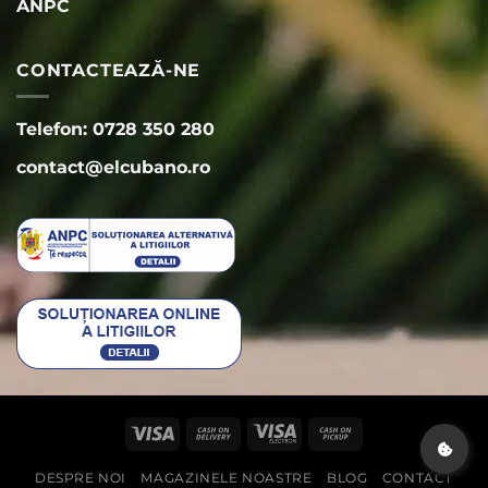
ANPC
CONTACTEAZĂ-NE
Telefon: 0728 350 280
contact@elcubano.ro
Visa
Cash
Visa
Cash
On
Electron
on
DESPRE NOI
MAGAZINELE NOASTRE
BLOG
CONTACT
Delivery
Pickup