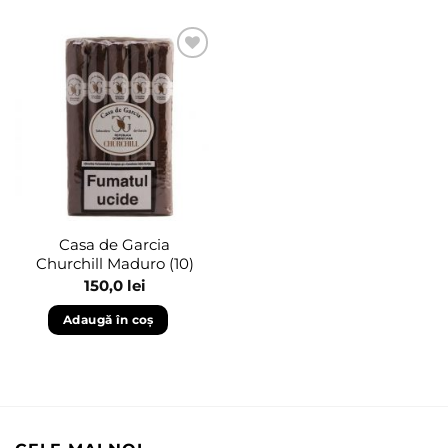
Adaugă
în
wishlist
Casa de Garcia
Churchill Maduro (10)
150,0
lei
Adaugă în coș