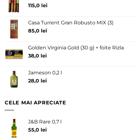
115,0
lei
Casa Turrent Gran Robusto MIX (3)
85,0
lei
Golden Virginia Gold (30 g) + foite Rizla
38,0
lei
Jameson 0,2 l
28,0
lei
CELE MAI APRECIATE
J&B Rare 0,7 l
55,0
lei