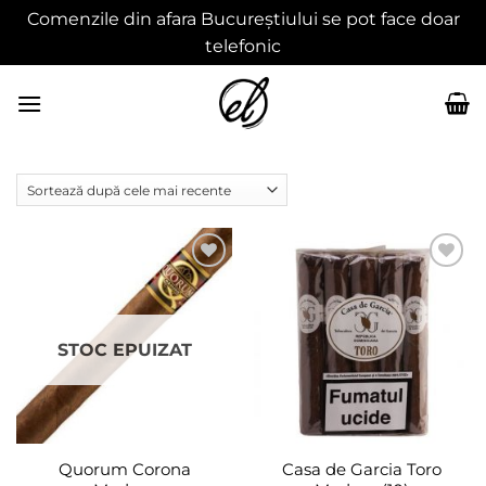
Comenzile din afara Bucureștiului se pot face doar
telefonic
Skip
to
content
Adaugă
Adaugă
în
în
wishlist
wishlist
STOC EPUIZAT
Quorum Corona
Casa de Garcia Toro