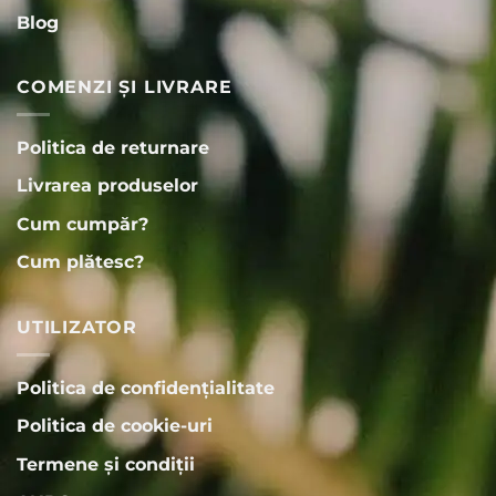
Blog
COMENZI ȘI LIVRARE
Politica de returnare
Livrarea produselor
Cum cumpăr?
Cum plătesc?
UTILIZATOR
Politica de confidențialitate
Politica de cookie-uri
Termene și condiții