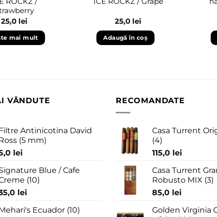
E ROCKZ /
ICE ROCKZ / Grape
n
trawberry
25,0
lei
25,0
lei
ște mai mult
Adaugă în coș
AI VÂNDUTE
RECOMANDATE
Filtre Antinicotina David
Casa Turrent Ori
Ross (5 mm)
(4)
5,0
lei
115,0
lei
Signature Blue / Cafe
Casa Turrent Gra
Creme (10)
Robusto MIX (3)
35,0
lei
85,0
lei
Mehari's Ecuador (10)
Golden Virginia G