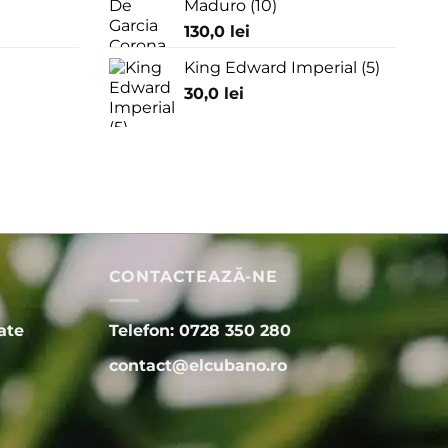
Maduro (10)
130,0
lei
King Edward Imperial (5)
30,0
lei
CONTACTEAZĂ-NE
ate
Telefon: 0728 350 280
contact@elcubano.ro