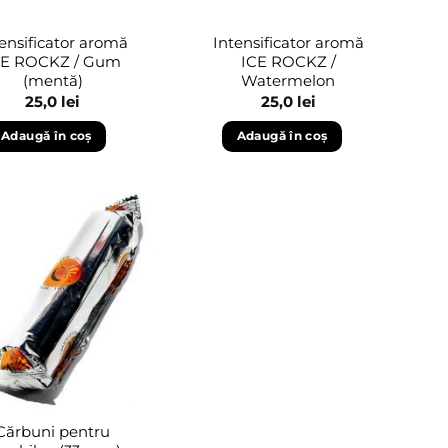
ensificator aromă
Intensificator aromă
CE ROCKZ / Gum
ICE ROCKZ /
(mentă)
Watermelon
25,0
lei
25,0
lei
Adaugă în coș
Adaugă în coș
Adaugă
în
wishlist
Cărbuni pentru