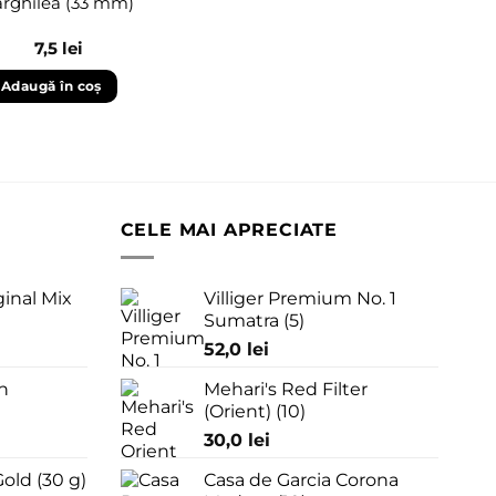
arghilea (33 mm)
7,5
lei
Adaugă în coș
CELE MAI APRECIATE
ginal Mix
Villiger Premium No. 1
Sumatra (5)
52,0
lei
n
Mehari's Red Filter
(Orient) (10)
30,0
lei
old (30 g)
Casa de Garcia Corona