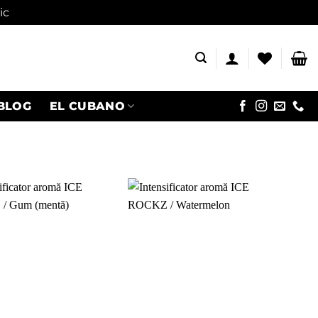
ic
BLOG
EL CUBANO
Adaugă
Adaugă
în
în
wishlist
wishlist