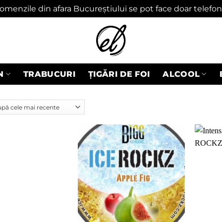
omenzile din afara Bucureștiului se pot face doar telefon
N
TRABUCURI
ȚIGĂRI DE FOI
ALCOOL
Adaugă
Adaugă
în
în
wishlist
wishlist