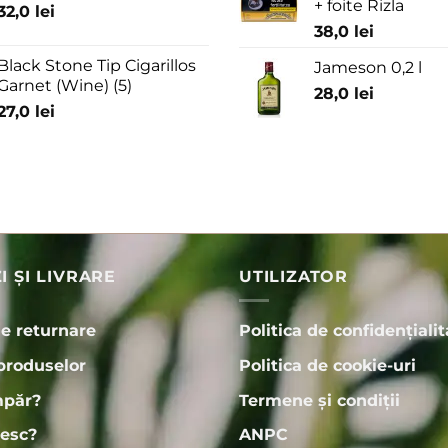
+ foite Rizla
32,0
lei
38,0
lei
Black Stone Tip Cigarillos
Jameson 0,2 l
Garnet (Wine) (5)
28,0
lei
27,0
lei
 ȘI LIVRARE
UTILIZATOR
de returnare
Politica de confidențialit
produselor
Politica de cookie-uri
păr?
Termene și condiții
esc?
ANPC