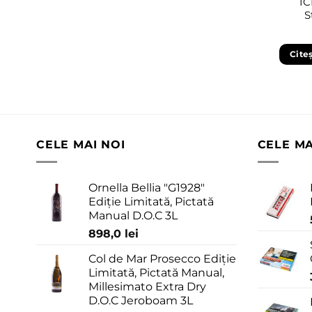
IC
S
Cite
CELE MAI NOI
CELE M
Ornella Bellia "G1928"
Ediție Limitată, Pictată
Manual D.O.C 3L
898,0
lei
Col de Mar Prosecco Ediție
Limitată, Pictată Manual,
Millesimato Extra Dry
D.O.C Jeroboam 3L