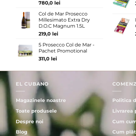
780,0
lei
Col de Mar Prosecco
Millesimato Extra Dry
D.O.C Magnum 1.5L
219,0
lei
5 Prosecco Col de Mar -
Pachet Promotional
311,0
lei
EL CUBANO
COMENZI
Magazinele noastre
Politica 
Toate produsele
Livrarea 
Despre noi
Cum cum
Blog
Cum plăt