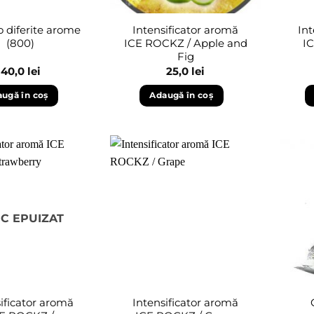
 diferite arome
Intensificator aromă
Int
(800)
ICE ROCKZ / Apple and
I
Fig
40,0
lei
25,0
lei
ugă în coș
Adaugă în coș
Adaugă
Adaugă
în
în
wishlist
wishlist
C EPUIZAT
ificator aromă
Intensificator aromă