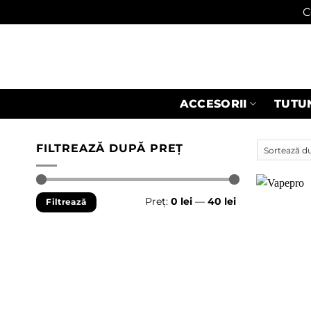
C
Skip
to
content
ACCESORII
TUTU
FILTREAZĂ DUPĂ PREȚ
Preț
Preț
Preț:
0 lei
—
40 lei
Filtrează
minim
maxim