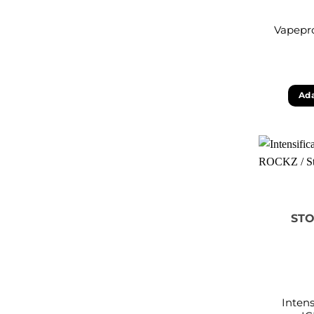
Vapepro
Ada
STO
Intens