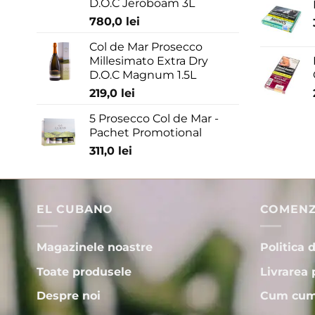
D.O.C Jeroboam 3L
780,0
lei
Col de Mar Prosecco
Millesimato Extra Dry
D.O.C Magnum 1.5L
219,0
lei
5 Prosecco Col de Mar -
Pachet Promotional
311,0
lei
EL CUBANO
COMENZI
Magazinele noastre
Politica 
Toate produsele
Livrarea 
Despre noi
Cum cum