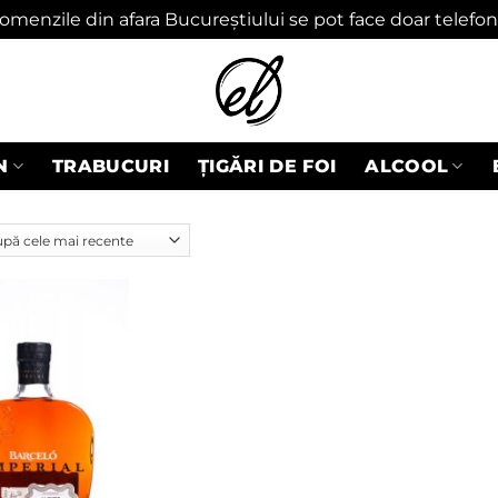
omenzile din afara Bucureștiului se pot face doar telefon
N
TRABUCURI
ȚIGĂRI DE FOI
ALCOOL
Adaugă
în
wishlist