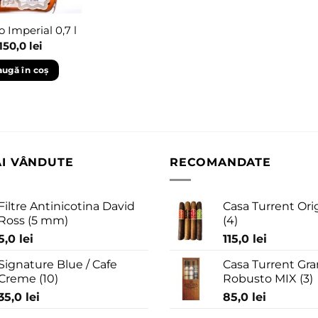
o Imperial 0,7 l
150,0
lei
ugă în coș
AI VÂNDUTE
RECOMANDATE
Filtre Antinicotina David
Casa Turrent Ori
Ross (5 mm)
(4)
5,0
lei
115,0
lei
Signature Blue / Cafe
Casa Turrent Gra
Creme (10)
Robusto MIX (3)
35,0
lei
85,0
lei