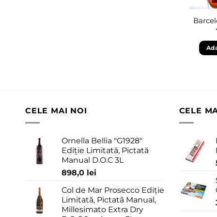
Barcel
Ada
CELE MAI NOI
CELE M
Ornella Bellia "G1928"
Ediție Limitată, Pictată
Manual D.O.C 3L
898,0
lei
Col de Mar Prosecco Ediție
Limitată, Pictată Manual,
Millesimato Extra Dry