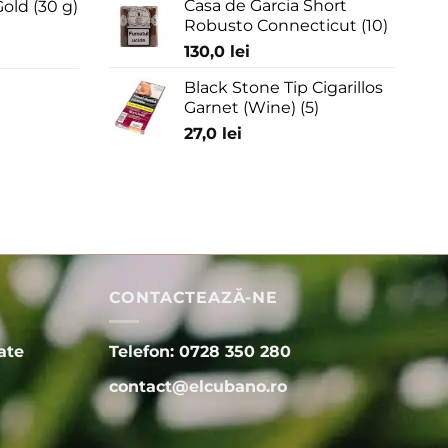
Casa de Garcia Short
old (30 g)
Robusto Connecticut (10)
130,0
lei
Black Stone Tip Cigarillos
Garnet (Wine) (5)
27,0
lei
CONTACTEAZĂ-NE
ate
Telefon: 0728 350 280
contact@elcubano.ro