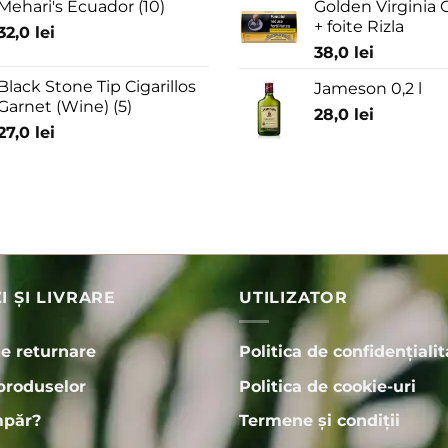
Mehari's Ecuador (10)
Golden Virginia G
+ foite Rizla
32,0
lei
38,0
lei
Black Stone Tip Cigarillos
Jameson 0,2 l
Garnet (Wine) (5)
28,0
lei
27,0
lei
 ȘI LIVRARE
UTILIZATOR
de returnare
Politica de confidențialit
produselor
Politica de cookie-uri
păr?
Termene și condiții