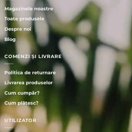
Magazinele noastre
Toate produsele
Despre noi
Blog
COMENZI ȘI LIVRARE
Politica de returnare
Livrarea produselor
Cum cumpăr?
Cum plătesc?
UTILIZATOR