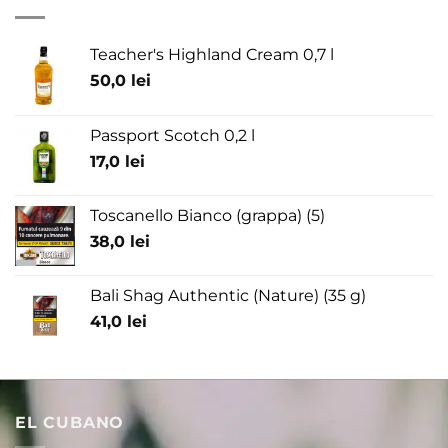
Teacher's Highland Cream 0,7 l
50,0
lei
Passport Scotch 0,2 l
17,0
lei
Toscanello Bianco (grappa) (5)
38,0
lei
Bali Shag Authentic (Nature) (35 g)
41,0
lei
EL CUBANO