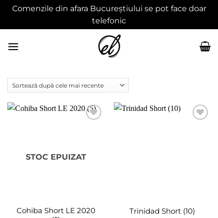
Comenzile din afara Bucureștiului se pot face doar
telefonic
Skip
to
content
Adaugă
Adaugă
în
în
wishlist
wishlist
STOC EPUIZAT
Cohiba Short LE 2020
Trinidad Short (10)