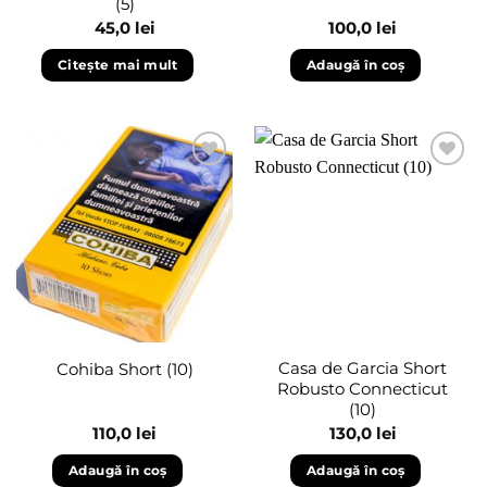
(5)
45,0
lei
100,0
lei
Citește mai mult
Adaugă în coș
Adaugă
Adaugă
în
în
wishlist
wishlist
Casa de Garcia Short
Cohiba Short (10)
Robusto Connecticut
(10)
110,0
lei
130,0
lei
Adaugă în coș
Adaugă în coș