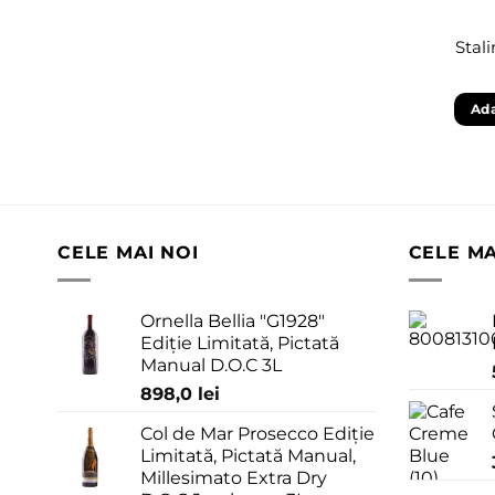
Stal
Ada
CELE MAI NOI
CELE M
Ornella Bellia "G1928"
Ediție Limitată, Pictată
Manual D.O.C 3L
898,0
lei
Col de Mar Prosecco Ediție
Limitată, Pictată Manual,
Millesimato Extra Dry