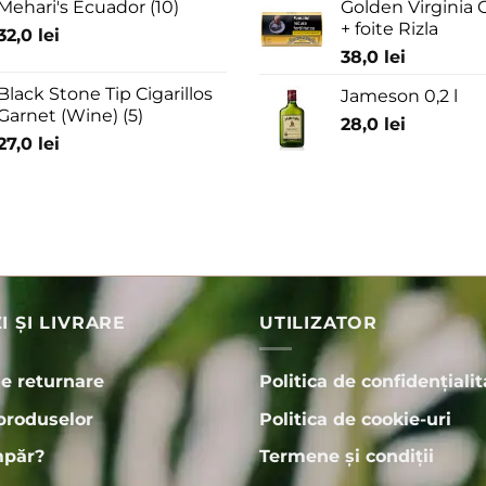
Mehari's Ecuador (10)
Golden Virginia G
+ foite Rizla
32,0
lei
38,0
lei
Black Stone Tip Cigarillos
Jameson 0,2 l
Garnet (Wine) (5)
28,0
lei
27,0
lei
 ȘI LIVRARE
UTILIZATOR
de returnare
Politica de confidențialit
produselor
Politica de cookie-uri
păr?
Termene și condiții