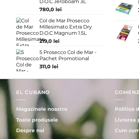
D.O.C Jeroboam 3L
780,0
lei
Col de Mar Prosecco
Millesimato Extra Dry
D.O.C Magnum 1.5L
219,0
lei
5 Prosecco Col de Mar -
Pachet Promotional
311,0
lei
EL CUBANO
COMENZI
Magazinele noastre
Politica 
Toate produsele
Livrarea 
Despre noi
Cum cum