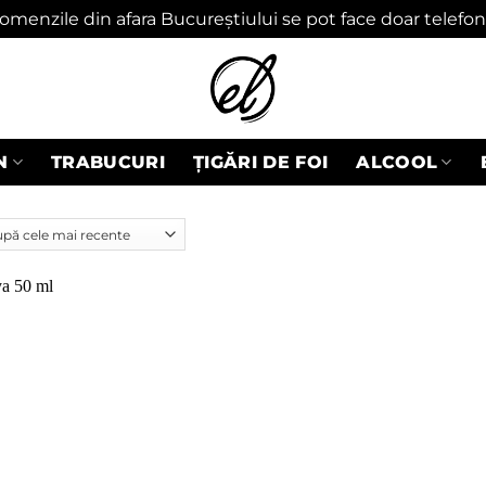
omenzile din afara Bucureștiului se pot face doar telefon
N
TRABUCURI
ȚIGĂRI DE FOI
ALCOOL
Adaugă
în
wishlist