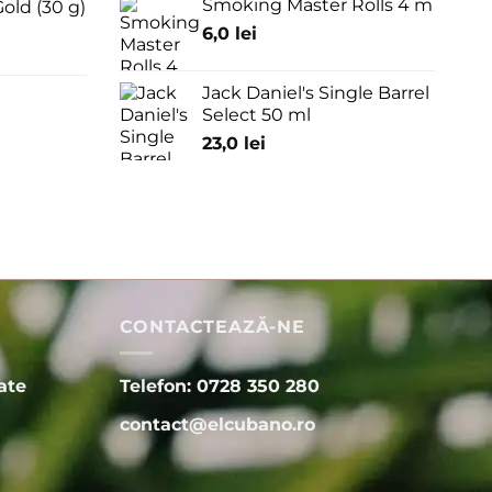
Smoking Master Rolls 4 m
old (30 g)
6,0
lei
Jack Daniel's Single Barrel
Select 50 ml
23,0
lei
CONTACTEAZĂ-NE
ate
Telefon: 0728 350 280
contact@elcubano.ro