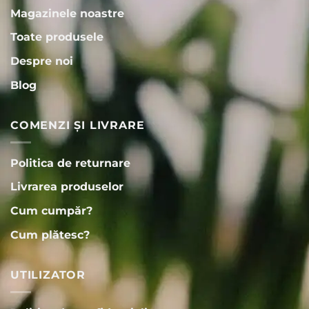
Magazinele noastre
Toate produsele
Despre noi
Blog
COMENZI ȘI LIVRARE
Politica de returnare
Livrarea produselor
Cum cumpăr?
Cum plătesc?
UTILIZATOR