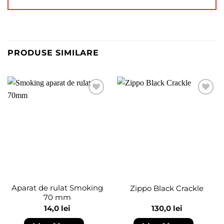
PRODUSE SIMILARE
Adaugă
Adaugă
în
în
wishlist
wishlist
Aparat de rulat Smoking
Zippo Black Crackle
70 mm
14,0
lei
130,0
lei