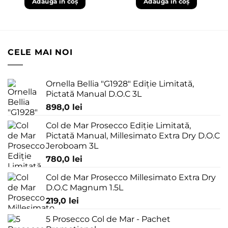
Adaugă în coș
Adaugă în coș
CELE MAI NOI
Ornella Bellia "G1928" Ediție Limitată,
Pictată Manual D.O.C 3L
898,0
lei
Col de Mar Prosecco Ediție Limitată,
Pictată Manual, Millesimato Extra Dry D.O.C
Jeroboam 3L
780,0
lei
Col de Mar Prosecco Millesimato Extra Dry
D.O.C Magnum 1.5L
219,0
lei
5 Prosecco Col de Mar - Pachet