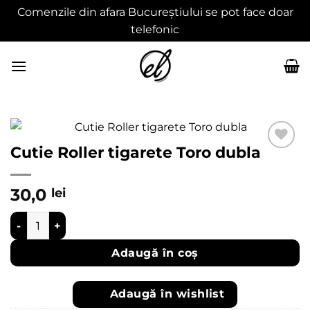
Comenzile din afara Bucureștiului se pot face doar
telefonic
Skip
to
content
Cutie Roller tigarete Toro dubla
Adaugă
în
30,0
lei
wishlist
Cantitate Cutie Roller tigarete Toro dubla
Adaugă în coș
Adaugă în wishlist