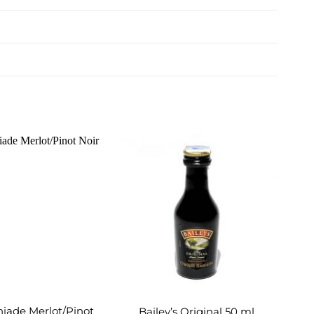
Adaugă
Adaugă
în
în
wishlist
wishlist
niade Merlot/Pinot
Bailey’s Original 50 ml