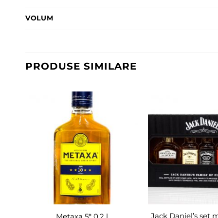
VOLUM
PRODUSE SIMILARE
Adaugă
în
wishlist
Jack Daniel’s set m
Metaxa 5* 0,2 l