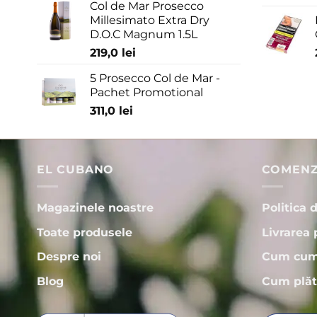
Col de Mar Prosecco
Millesimato Extra Dry
D.O.C Magnum 1.5L
219,0
lei
5 Prosecco Col de Mar -
Pachet Promotional
311,0
lei
EL CUBANO
COMENZI
Magazinele noastre
Politica 
Toate produsele
Livrarea 
Despre noi
Cum cum
Blog
Cum plăt