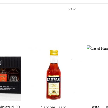
50 ml
Adaugă
Adaugă
în
în
wishlist
wishlist
iniaturi, 50
Castel Hu
Campari 50 ml