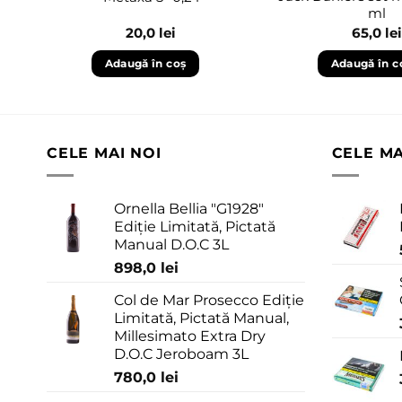
ml
20,0
lei
65,0
lei
Adaugă în coș
Adaugă în c
CELE MAI NOI
CELE M
Ornella Bellia "G1928"
Ediție Limitată, Pictată
Manual D.O.C 3L
898,0
lei
Col de Mar Prosecco Ediție
Limitată, Pictată Manual,
Millesimato Extra Dry
D.O.C Jeroboam 3L
780,0
lei