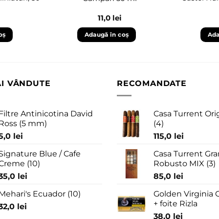
11,0
lei
oș
Adaugă în coș
Ada
AI VÂNDUTE
RECOMANDATE
Filtre Antinicotina David
Casa Turrent Ori
Ross (5 mm)
(4)
5,0
lei
115,0
lei
Signature Blue / Cafe
Casa Turrent Gra
Creme (10)
Robusto MIX (3)
35,0
lei
85,0
lei
Mehari's Ecuador (10)
Golden Virginia G
+ foite Rizla
32,0
lei
38,0
lei