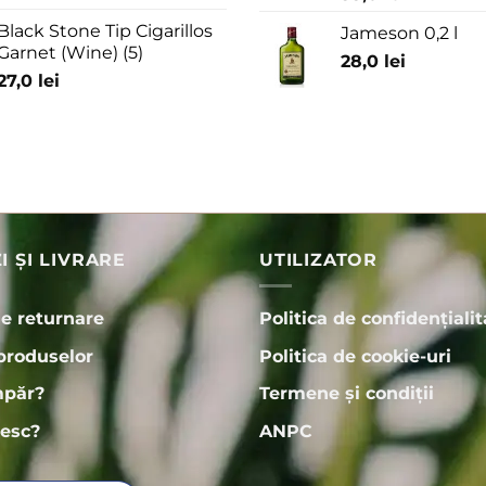
Black Stone Tip Cigarillos
Jameson 0,2 l
Garnet (Wine) (5)
28,0
lei
27,0
lei
 ȘI LIVRARE
UTILIZATOR
de returnare
Politica de confidențialit
produselor
Politica de cookie-uri
păr?
Termene și condiții
esc?
ANPC