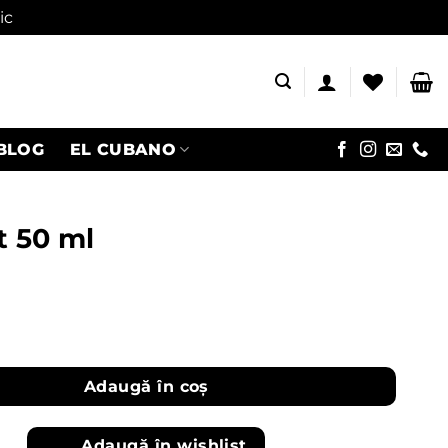
ic
BLOG
EL CUBANO
t 50 ml
olut 50 ml
Adaugă în coș
Adaugă în wishlist