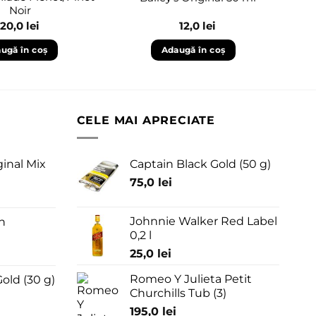
Noir
20,0
lei
12,0
lei
ugă în coș
Adaugă în coș
CELE MAI APRECIATE
ginal Mix
Captain Black Gold (50 g)
75,0
lei
Johnnie Walker Red Label
n
0,2 l
25,0
lei
Romeo Y Julieta Petit
old (30 g)
Churchills Tub (3)
195,0
lei