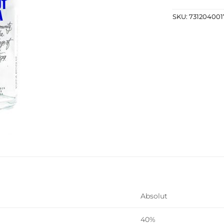
SKU:
731204001
Absolut
40%