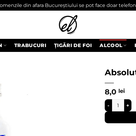
omenzile din afara Bucureștiului se pot face doar telefon
N
TRABUCURI
ȚIGĂRI DE FOI
ALCOOL
Absolu
Adaugă
8,0
lei
în
wishlist
Cantitate Abs