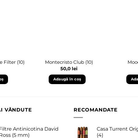
Adaugă
Adaugă
în
în
wishlist
wishlist
Filter (10)
Montecristo Club (10)
Mood
50,0
lei
oș
Adaugă în coș
Ada
AI VÂNDUTE
RECOMANDATE
Filtre Antinicotina David
Casa Turrent Ori
Ross (5 mm)
(4)