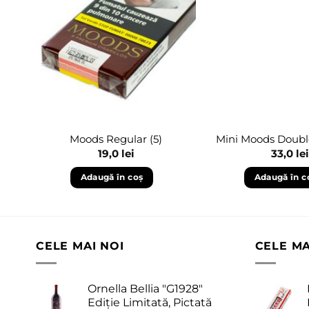
Adaugă
în
wishlist
Moods Regular (5)
Mini Moods Double 
19,0
lei
33,0
lei
Adaugă în coș
Adaugă în c
CELE MAI NOI
CELE M
Ornella Bellia "G1928"
Ediție Limitată, Pictată