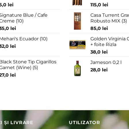
5,0
lei
115,0
lei
Signature Blue / Cafe
Casa Turrent Gra
Creme (10)
Robusto MIX (3)
35,0
lei
85,0
lei
Mehari's Ecuador (10)
Golden Virginia G
+ foite Rizla
32,0
lei
38,0
lei
Black Stone Tip Cigarillos
Jameson 0,2 l
Garnet (Wine) (5)
28,0
lei
27,0
lei
 ȘI LIVRARE
UTILIZATOR