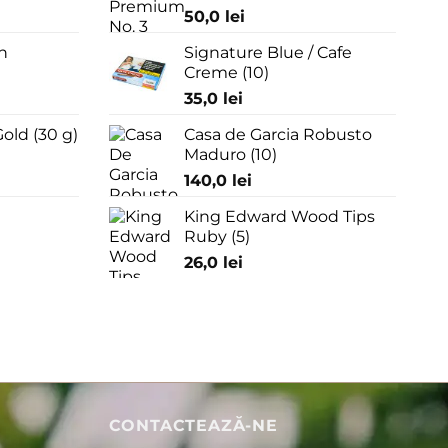
50,0
lei
n
Signature Blue / Cafe
Creme (10)
35,0
lei
old (30 g)
Casa de Garcia Robusto
Maduro (10)
140,0
lei
King Edward Wood Tips
Ruby (5)
26,0
lei
CONTACTEAZĂ-NE