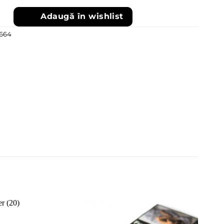
Adaugă în wishlist
664