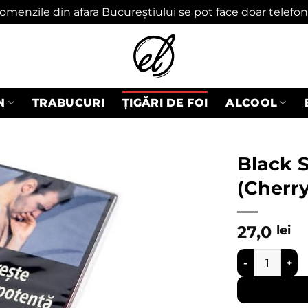
omenzile din afara Bucureștiului se pot face doar telefon
N
TRABUCURI
ȚIGĂRI DE FOI
ALCOOL
Black S
(Cherry
Adaugă
în
wishlist
27,0
lei
Cantitate Blac