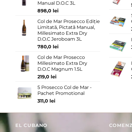
Manual D.O.C 3L
898,0
lei
Col de Mar Prosecco Ediție
Limitată, Pictată Manual,
Millesimato Extra Dry
D.O.C Jeroboam 3L
780,0
lei
Col de Mar Prosecco
Millesimato Extra Dry
D.O.C Magnum 1.5L
219,0
lei
5 Prosecco Col de Mar -
Pachet Promotional
311,0
lei
EL CUBANO
COMENZI