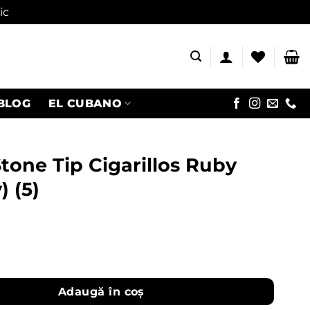
ic
BLOG
EL CUBANO
tone Tip Cigarillos Ruby
) (5)
k Stone Tip Cigarillos Ruby (Cherry) (5)
Adaugă în coș