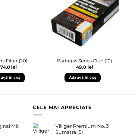
Adaugă
Adaugă
în
în
wishlist
wishlist
s Filter (20)
Partagas Series Club (10)
74,0
lei
49,0
lei
ugă în coș
Adaugă în coș
CELE MAI APRECIATE
ginal Mix
Villiger Premium No. 3
Sumatra (5)