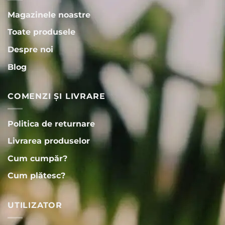
Magazinele noastre
Toate produsele
Despre noi
Blog
COMENZI ȘI LIVRARE
Politica de returnare
Livrarea produselor
Cum cumpăr?
Cum plătesc?
UTILIZATOR