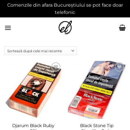
Comenzile din afara Bucureștiului se pot face doar
telefonic
Skip
to
content
Adaugă
Adaugă
în
în
wishlist
wishlist
Djarum Black Ruby
Black Stone Tip