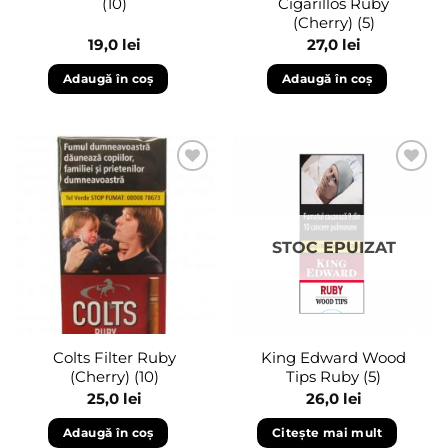
(10)
Cigarillos Ruby
(Cherry) (5)
19,0
lei
27,0
lei
Adaugă în coș
Adaugă în coș
Adaugă
Adaugă
în
în
wishlist
wishlist
STOC EPUIZAT
Colts Filter Ruby
King Edward Wood
(Cherry) (10)
Tips Ruby (5)
25,0
lei
26,0
lei
Adaugă în coș
Citește mai mult