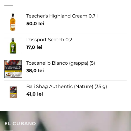
Teacher's Highland Cream 0,7 l
50,0
lei
Passport Scotch 0,2 l
17,0
lei
Toscanello Bianco (grappa) (5)
38,0
lei
Bali Shag Authentic (Nature) (35 g)
41,0
lei
EL CUBANO