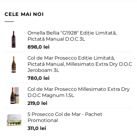
CELE MAI NOI
Ornella Bellia "G1928" Ediție Limitată,
Pictată Manual D.O.C 3L
898,0
lei
Col de Mar Prosecco Ediție Limitată,
Pictată Manual, Millesimato Extra Dry D.O.C
Jeroboam 3L
780,0
lei
Col de Mar Prosecco Millesimato Extra Dry
D.O.C Magnum 1.5L
219,0
lei
5 Prosecco Col de Mar - Pachet
Promotional
311,0
lei