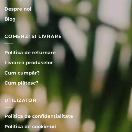
Despre noi
Blog
COMENZI ȘI LIVRARE
Politica de returnare
Livrarea produselor
Cum cumpăr?
Cum plătesc?
UTILIZATOR
Politica de confidențialitate
Politica de cookie-uri