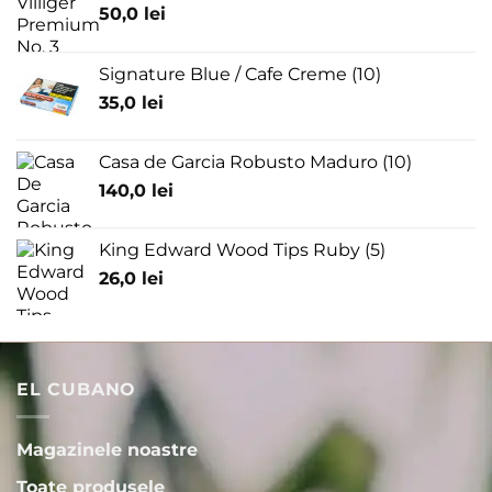
50,0
lei
Signature Blue / Cafe Creme (10)
35,0
lei
Casa de Garcia Robusto Maduro (10)
140,0
lei
King Edward Wood Tips Ruby (5)
26,0
lei
EL CUBANO
Magazinele noastre
Toate produsele