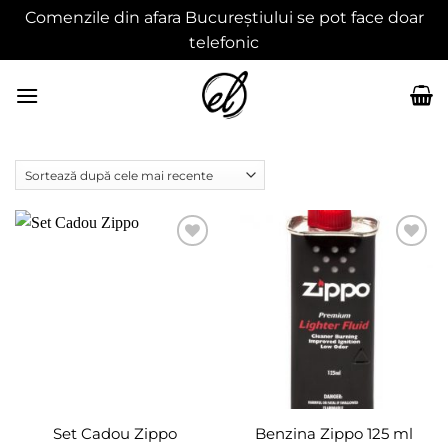
Comenzile din afara Bucureștiului se pot face doar
telefonic
Skip
to
content
Adaugă
Adaugă
în
în
wishlist
wishlist
Set Cadou Zippo
Benzina Zippo 125 ml