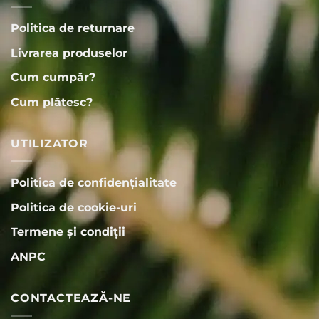
Politica de returnare
Livrarea produselor
Cum cumpăr?
Cum plătesc?
UTILIZATOR
Politica de confidențialitate
Politica de cookie-uri
Termene și condiții
ANPC
CONTACTEAZĂ-NE