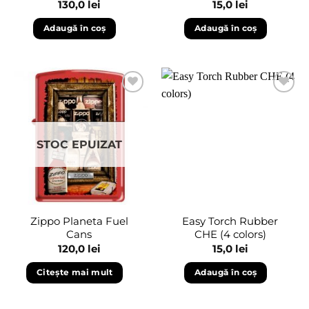
130,0
lei
15,0
lei
Adaugă în coș
Adaugă în coș
Adaugă
Adaugă
în
în
wishlist
wishlist
STOC EPUIZAT
Zippo Planeta Fuel
Easy Torch Rubber
Cans
CHE (4 colors)
120,0
lei
15,0
lei
Citește mai mult
Adaugă în coș