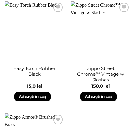
Adaugă
Adaugă
în
în
wishlist
wishlist
Easy Torch Rubber
Zippo Street
Black
Chrome™ Vintage w
Slashes
15,0
lei
150,0
lei
Adaugă în coș
Adaugă în coș
Adaugă
în