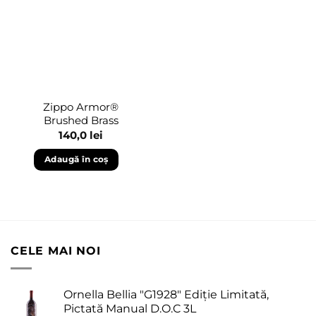
wishlist
Zippo Armor®
Brushed Brass
140,0
lei
Adaugă în coș
CELE MAI NOI
Ornella Bellia "G1928" Ediție Limitată,
Pictată Manual D.O.C 3L