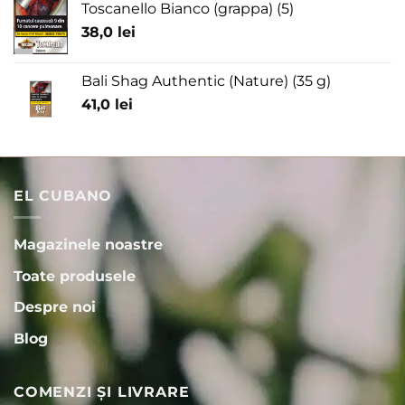
Toscanello Bianco (grappa) (5)
38,0
lei
Bali Shag Authentic (Nature) (35 g)
41,0
lei
EL CUBANO
Magazinele noastre
Toate produsele
Despre noi
Blog
COMENZI ȘI LIVRARE