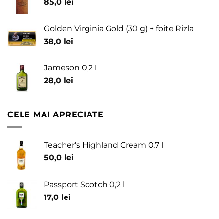
85,0
lei
Golden Virginia Gold (30 g) + foite Rizla
38,0
lei
Jameson 0,2 l
28,0
lei
CELE MAI APRECIATE
Teacher's Highland Cream 0,7 l
50,0
lei
Passport Scotch 0,2 l
17,0
lei