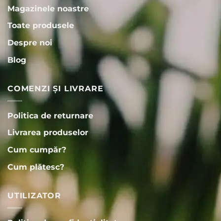
Magazinele noastre
Toate produsele
Despre noi
Blog
COMENZI ȘI LIVRARE
Politica de returnare
Livrarea produselor
Cum cumpăr?
Cum plătesc?
UTILIZATOR