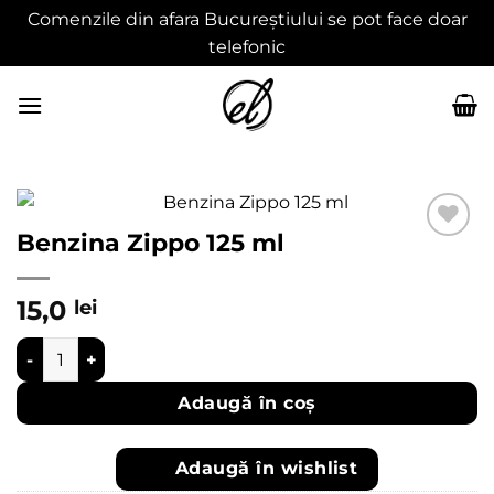
Comenzile din afara Bucureștiului se pot face doar
telefonic
Skip
to
content
Benzina Zippo 125 ml
Adaugă
în
15,0
lei
wishlist
Cantitate Benzina Zippo 125 ml
Adaugă în coș
Adaugă în wishlist