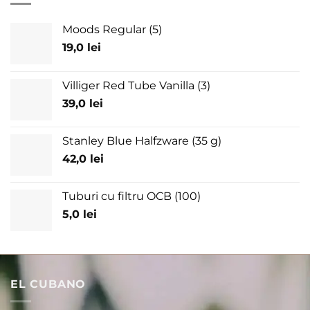
Moods Regular (5)
19,0
lei
Villiger Red Tube Vanilla (3)
39,0
lei
Stanley Blue Halfzware (35 g)
42,0
lei
Tuburi cu filtru OCB (100)
5,0
lei
EL CUBANO