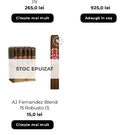
(5)
265,0
lei
925,0
lei
Citește mai mult
Adaugă în coș
Adaugă
în
wishlist
STOC EPUIZAT
AJ Fernandez Blend
15 Robusto (1)
15,0
lei
Citește mai mult