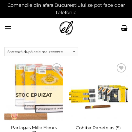
Comenzile din afara Bucureștiului se pot face doar
telefonic
Skip
to
content
Adaugă
Adaugă
în
în
wishlist
wishlist
STOC EPUIZAT
Partagas Mille Fleurs
Cohiba Panetelas (5)