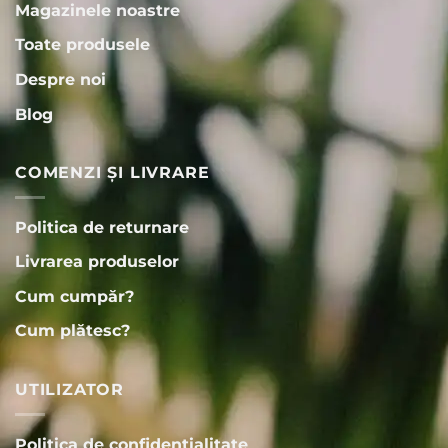
Magazinele noastre
Toate produsele
Despre noi
Blog
COMENZI ȘI LIVRARE
Politica de returnare
Livrarea produselor
Cum cumpăr?
Cum plătesc?
UTILIZATOR
Politica de confidențialitate