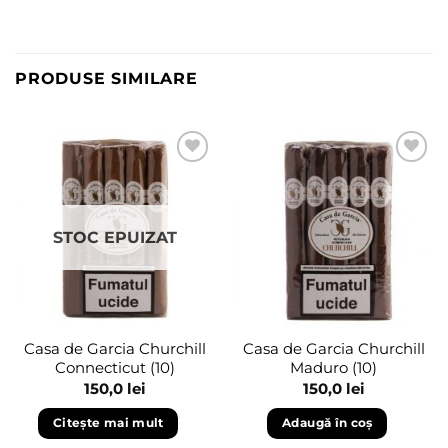
PRODUSE SIMILARE
Adaugă
Adaugă
în
în
wishlist
wishlist
STOC EPUIZAT
Casa de Garcia Churchill
Casa de Garcia Churchill
Connecticut (10)
Maduro (10)
150,0
lei
150,0
lei
Citește mai mult
Adaugă în coș