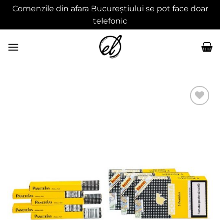
Comenzile din afara Bucureștiului se pot face doar
telefonic
Skip
to
content
Adaugă
în
wishlist