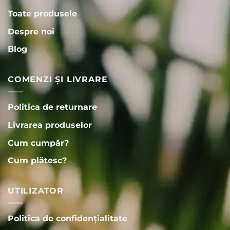
Toate produsele
Despre noi
Blog
COMENZI ȘI LIVRARE
Politica de returnare
Livrarea produselor
Cum cumpăr?
Cum plătesc?
UTILIZATOR
Politica de confidențialitate