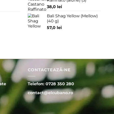
Raffinato (alune) (5)
38,0
lei
Bali Shag Yellow (Mellow)
(40 g)
57,0
lei
CONTACTEAZĂ-NE
ate
Telefon: 0728 350 280
contact@elcubano.ro