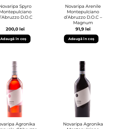
Novaripa Spyro
Novaripa Arenile
Montepulciano
Montepulciano
d’Abruzzo D.O.C
d’Abruzzo D.O.C –
Magnum
200,0
lei
91,9
lei
Adaugă în coș
Adaugă în coș
Adaugă
Adaugă
în
în
wishlist
wishlist
varipa Agronika
Novaripa Agronika