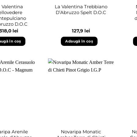
 Valentina
La Valentina Trebbiano
ellovedere
D’Abruzzo Spelt D.O.C
tepulciano
bruzzo D.O.C
318,0
lei
127,9
lei
ugă în coș
Adaugă în coș
Adaugă
Adaugă
în
în
wishlist
wishlist
ripa Arenile
Novaripa Monatic
No