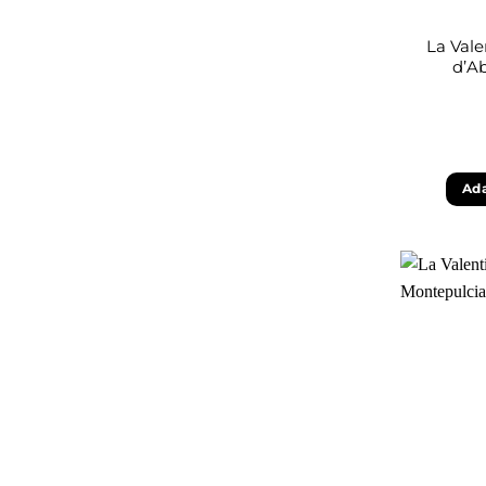
La Vale
d’A
Ada