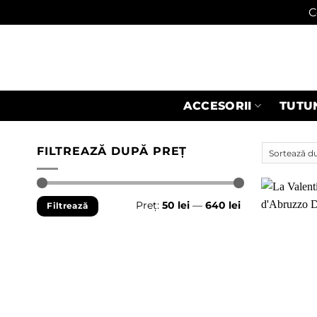
C
Skip
to
content
ACCESORII
TUTU
FILTREAZĂ DUPĂ PREȚ
Preț
Preț
Preț:
50 lei
—
640 lei
Filtrează
minim
maxim