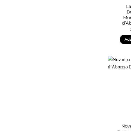
La
B
Mon
d’A
Ada
Nova