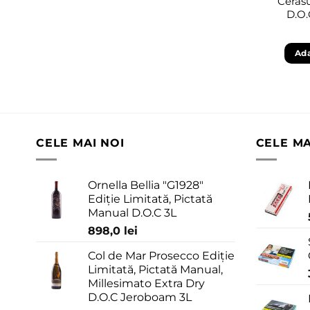
Ceras
D.O
Ada
CELE MAI NOI
CELE M
Ornella Bellia "G1928"
Ediție Limitată, Pictată
Manual D.O.C 3L
898,0
lei
Col de Mar Prosecco Ediție
Limitată, Pictată Manual,
Millesimato Extra Dry
D.O.C Jeroboam 3L