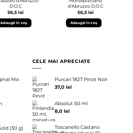
rasuolo d’Abruzzo
Montepulciano
D.O.C
d’Abruzzo D.O.C
56,5
lei
56,5
lei
Adaugă în coș
Adaugă în coș
CELE MAI APRECIATE
ginal Mix
Purcari 1827 Pinot Noir
37,0
lei
Absolut 50 ml
n
8,0
lei
Toscanello Castano
old (30 g)