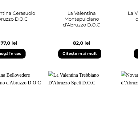
ntina Cerasuolo
La Valentina
La V
bruzzo D.O.C
Montepulciano
d’Abruzzo D.O.C
77,0
lei
82,0
lei
ugă în coș
Citește mai mult
Adaugă
Adaugă
în
în
wishlist
wishlist