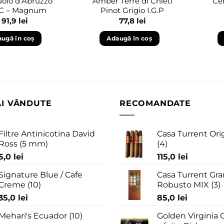
uolo d’Abruzzo
Amber Terre di Chieti
Ce
.C – Magnum
Pinot Grigio I.G.P
91,9
lei
77,8
lei
ugă în coș
Adaugă în coș
AI VÂNDUTE
RECOMANDATE
Filtre Antinicotina David
Casa Turrent Ori
Ross (5 mm)
(4)
5,0
lei
115,0
lei
Signature Blue / Cafe
Casa Turrent Gra
Creme (10)
Robusto MIX (3)
35,0
lei
85,0
lei
Mehari's Ecuador (10)
Golden Virginia G