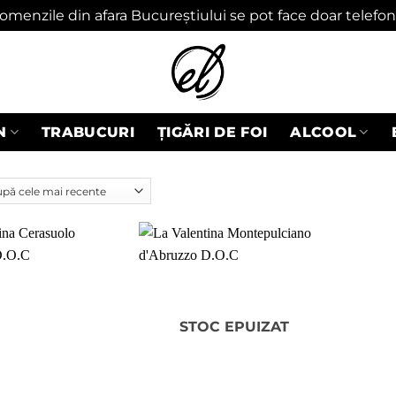
omenzile din afara Bucureștiului se pot face doar telefon
N
TRABUCURI
ȚIGĂRI DE FOI
ALCOOL
Adaugă
Adaugă
în
în
wishlist
wishlist
STOC EPUIZAT