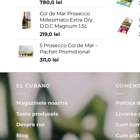
780,0
lei
Col de Mar Prosecco
Millesimato Extra Dry
D.O.C Magnum 1.5L
219,0
lei
5 Prosecco Col de Mar -
Pachet Promotional
311,0
lei
EL CUBANO
COMENZI
Magazinele noastre
Politica 
Toate produsele
Livrarea 
Despre noi
Cum cum
Blog
Cum plăt