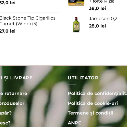
+ foite Rizla
32,0
lei
38,0
lei
Black Stone Tip Cigarillos
Jameson 0,2 l
Garnet (Wine) (5)
28,0
lei
27,0
lei
 ȘI LIVRARE
UTILIZATOR
de returnare
Politica de confidențialit
produselor
Politica de cookie-uri
păr?
Termene și condiții
esc?
ANPC