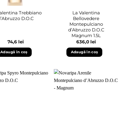
alentina Trebbiano
La Valentina
d’Abruzzo D.O.C
Bellovedere
Montepulciano
d’Abruzzo D.O.C
Magnum 1.5L
74,6
lei
636,0
lei
Adaugă în coș
Adaugă în coș
Adaugă
Adaugă
în
în
wishlist
wishlist