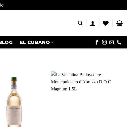
ic
BLOG
EL CUBANO
Adaugă
Adaugă
în
în
wishlist
wishlist