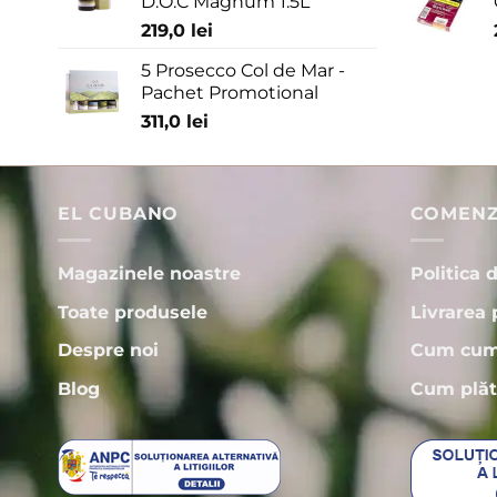
D.O.C Magnum 1.5L
219,0
lei
5 Prosecco Col de Mar -
Pachet Promotional
311,0
lei
EL CUBANO
COMENZI
Magazinele noastre
Politica 
Toate produsele
Livrarea 
Despre noi
Cum cum
Blog
Cum plăt