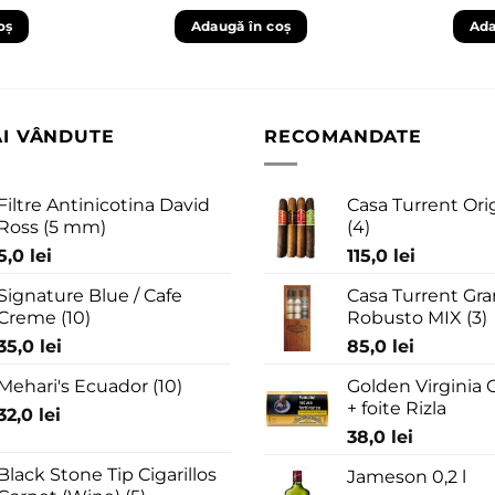
oș
Adaugă în coș
Ada
AI VÂNDUTE
RECOMANDATE
Filtre Antinicotina David
Casa Turrent Ori
Ross (5 mm)
(4)
5,0
lei
115,0
lei
Signature Blue / Cafe
Casa Turrent Gra
Creme (10)
Robusto MIX (3)
35,0
lei
85,0
lei
Mehari's Ecuador (10)
Golden Virginia G
+ foite Rizla
32,0
lei
38,0
lei
Black Stone Tip Cigarillos
Jameson 0,2 l