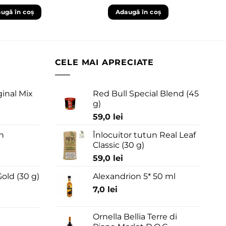
ugă în coș
Adaugă în coș
CELE MAI APRECIATE
ginal Mix
Red Bull Special Blend (45
g)
59,0
lei
n
Înlocuitor tutun Real Leaf
Classic (30 g)
59,0
lei
old (30 g)
Alexandrion 5* 50 ml
7,0
lei
Ornella Bellia Terre di