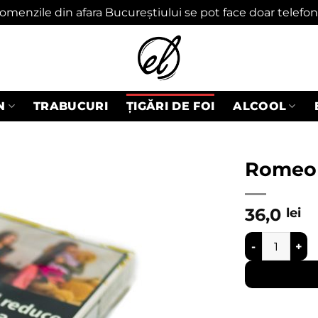
omenzile din afara Bucureștiului se pot face doar telefon
N
TRABUCURI
ȚIGĂRI DE FOI
ALCOOL
Romeo Y
Adaugă
36,0
lei
în
wishlist
Cantitate Rome