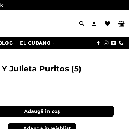
ic
BLOG
EL CUBANO
 Julieta Puritos (5)
o Y Julieta Puritos (5)
Adaugă în coș
Adaugă în wishlist