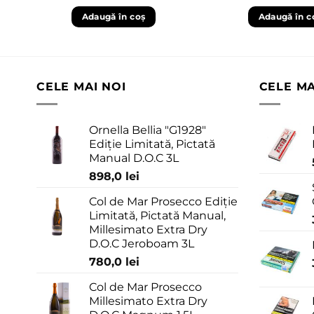
Adaugă în coș
Adaugă în c
CELE MAI NOI
CELE M
Ornella Bellia "G1928"
Ediție Limitată, Pictată
Manual D.O.C 3L
898,0
lei
Col de Mar Prosecco Ediție
Limitată, Pictată Manual,
Millesimato Extra Dry
D.O.C Jeroboam 3L
780,0
lei
Col de Mar Prosecco
Millesimato Extra Dry