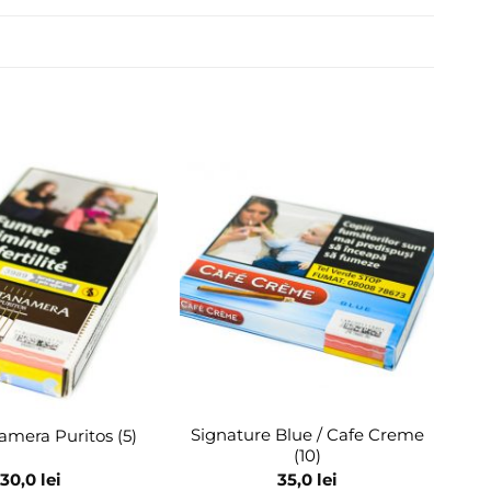
Adaugă
Adaugă
în
în
wishlist
wishlist
Signature Blue / Cafe Creme
mera Puritos (5)
(10)
30,0
lei
35,0
lei