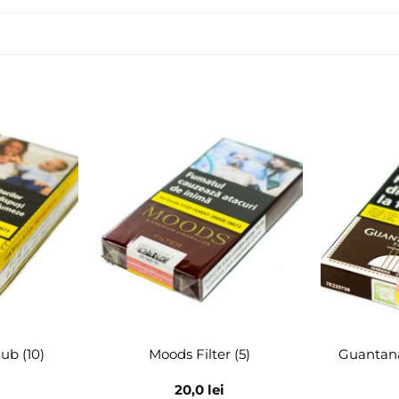
Adaugă
Adaugă
în
în
wishlist
wishlist
ub (10)
Moods Filter (5)
Guantana
20,0
lei