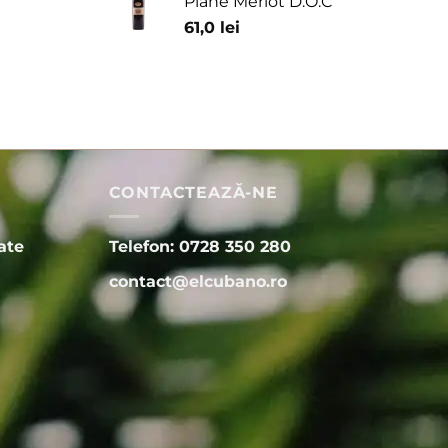
Piane Merlot D.O.C
61,0
lei
CONTACTEAZĂ-NE
ate
Telefon: 0728 350 280
contact@elcubano.ro