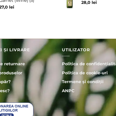
Garnet (Wine) (5)
28,0
lei
27,0
lei
 ȘI LIVRARE
UTILIZATOR
de returnare
Politica de confidențialit
produselor
Politica de cookie-uri
păr?
Termene și condiții
esc?
ANPC