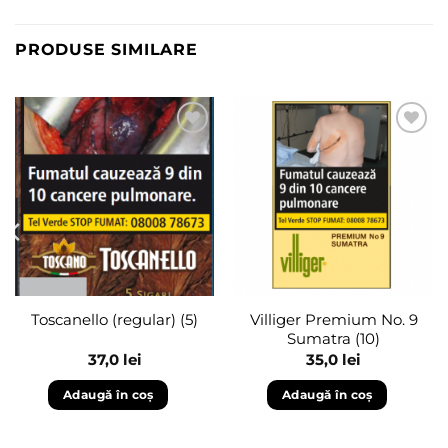
PRODUSE SIMILARE
Adaugă
Adaugă
în
în
wishlist
wishlist
Villiger Premium No. 9
Toscanello (regular) (5)
Sumatra (10)
37,0
lei
35,0
lei
Adaugă în coș
Adaugă în coș