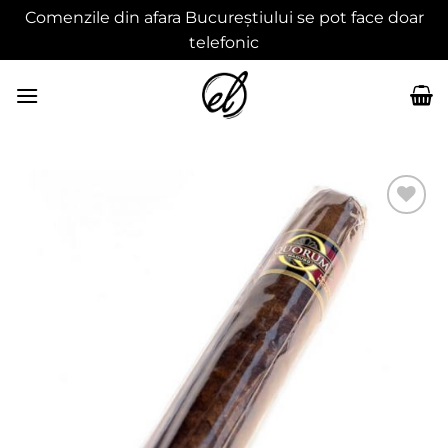
Comenzile din afara Bucureștiului se pot face doar
telefonic
Skip
to
content
Adaugă
în
wishlist