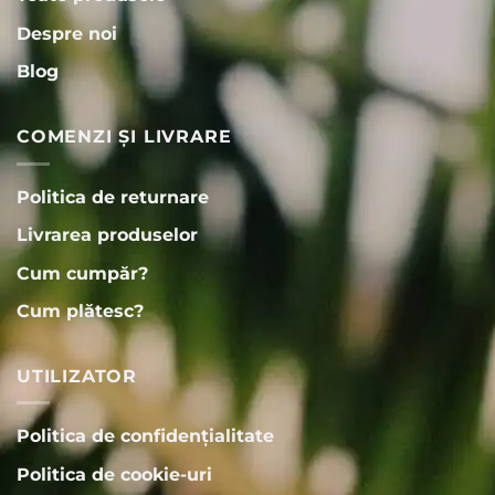
Despre noi
Blog
COMENZI ȘI LIVRARE
Politica de returnare
Livrarea produselor
Cum cumpăr?
Cum plătesc?
UTILIZATOR
Politica de confidențialitate
Politica de cookie-uri