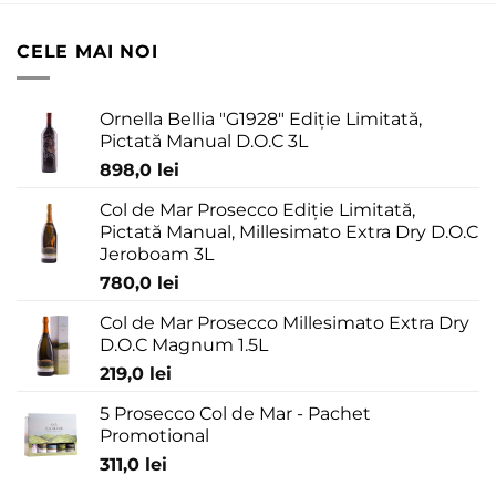
CELE MAI NOI
Ornella Bellia "G1928" Ediție Limitată,
Pictată Manual D.O.C 3L
898,0
lei
Col de Mar Prosecco Ediție Limitată,
Pictată Manual, Millesimato Extra Dry D.O.C
Jeroboam 3L
780,0
lei
Col de Mar Prosecco Millesimato Extra Dry
D.O.C Magnum 1.5L
219,0
lei
5 Prosecco Col de Mar - Pachet
Promotional
311,0
lei