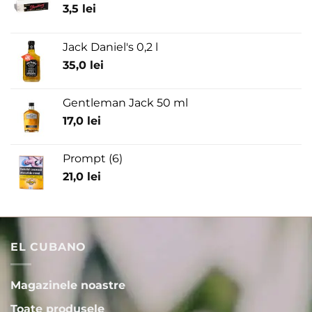
3,5
lei
Jack Daniel's 0,2 l
35,0
lei
Gentleman Jack 50 ml
17,0
lei
Prompt (6)
21,0
lei
EL CUBANO
Magazinele noastre
Toate produsele