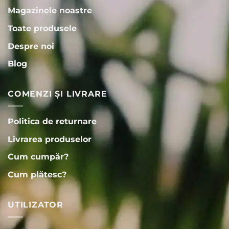
Magazinele noastre
Toate produsele
Despre noi
Blog
COMENZI ȘI LIVRARE
Politica de returnare
Livrarea produselor
Cum cumpăr?
Cum plătesc?
UTILIZATOR