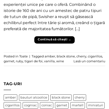
experienței unice pe care o oferă. Combinând o
istorie de 160 de ani cu un amestec de patru tipuri
de tutun de pipă, Swisher a reușit să găsească
echilibrul perfect între tărie și aromă, creând o țigară
preferată de majoritatea fumătorilor. […]
Continuă să citești
→
Posted in
Toate
|
Tagged
amber
,
black stone
,
cherry
,
cigarillos
,
garnet
,
ruby
,
tigari de foi
,
vanilla
,
wine
Lasă un comentariu
TAG-URI
amber
bauturi alcoolice
black stone
cherry
cigarillos
cogniac
coniac
garnet
martell
miniaturi