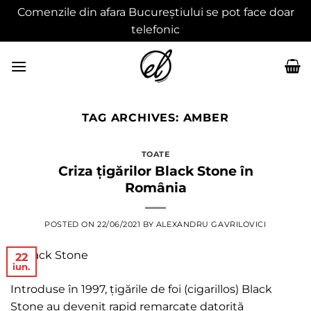
Comenzile din afara Bucureștiului se pot face doar
telefonic
Skip
to
content
TAG ARCHIVES:
AMBER
TOATE
Criza țigărilor Black Stone în
România
POSTED ON
22/06/2021
BY
ALEXANDRU GAVRILOVICI
22
iun.
Introduse în 1997, țigările de foi (cigarillos) Black
Stone au devenit rapid remarcate datorită