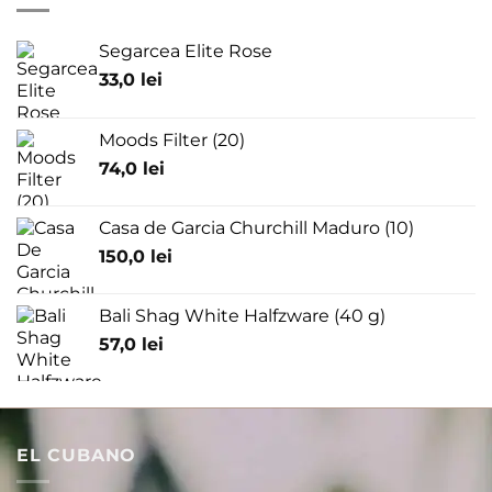
Segarcea Elite Rose
33,0
lei
Moods Filter (20)
74,0
lei
Casa de Garcia Churchill Maduro (10)
150,0
lei
Bali Shag White Halfzware (40 g)
57,0
lei
EL CUBANO