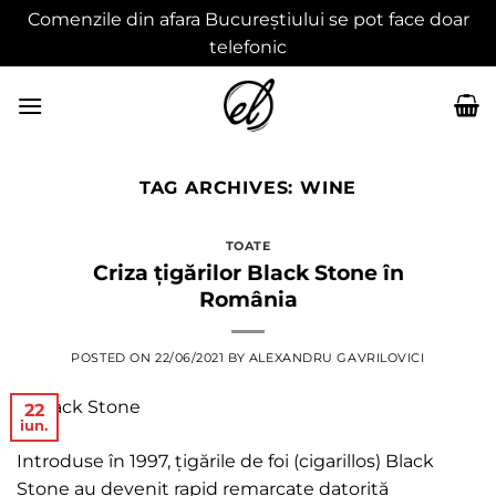
Comenzile din afara Bucureștiului se pot face doar
telefonic
Skip
to
content
TAG ARCHIVES:
WINE
TOATE
Criza țigărilor Black Stone în
România
POSTED ON
22/06/2021
BY
ALEXANDRU GAVRILOVICI
22
iun.
Introduse în 1997, țigările de foi (cigarillos) Black
Stone au devenit rapid remarcate datorită