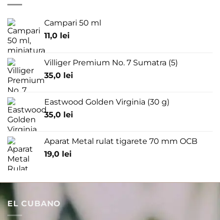
Campari 50 ml
11,0
lei
Villiger Premium No. 7 Sumatra (5)
35,0
lei
Eastwood Golden Virginia (30 g)
35,0
lei
Aparat Metal rulat tigarete 70 mm OCB
19,0
lei
EL CUBANO