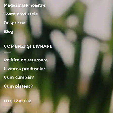
Magazinele noastre
Toate produsele
Despre noi
Blog
COMENZI ȘI LIVRARE
Politica de returnare
Livrarea produselor
Cum cumpăr?
Cum plătesc?
UTILIZATOR