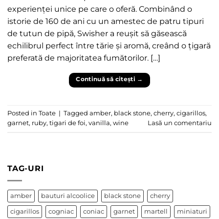
experienței unice pe care o oferă. Combinând o
istorie de 160 de ani cu un amestec de patru tipuri
de tutun de pipă, Swisher a reușit să găsească
echilibrul perfect între tărie și aromă, creând o țigară
preferată de majoritatea fumătorilor. […]
Continuă să citești
→
Posted in
Toate
|
Tagged
amber
,
black stone
,
cherry
,
cigarillos
,
garnet
,
ruby
,
tigari de foi
,
vanilla
,
wine
Lasă un comentariu
TAG-URI
amber
bauturi alcoolice
black stone
cherry
cigarillos
cogniac
coniac
garnet
martell
miniaturi